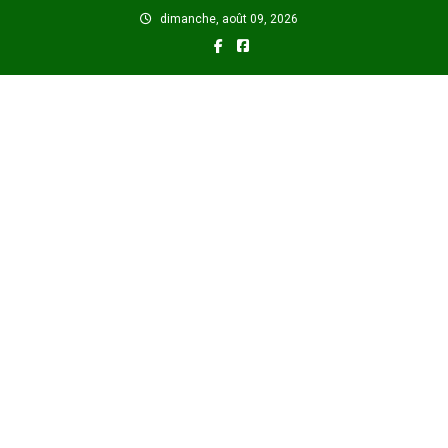
Skip
dimanche, août 09, 2026
to
content