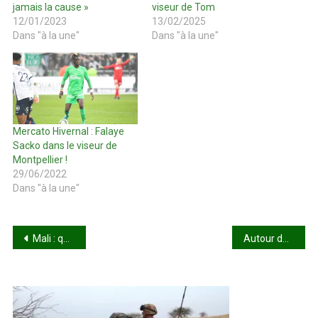
jamais la cause »
viseur de Tom
12/01/2023
13/02/2025
Dans "à la une"
Dans "à la une"
Mercato Hivernal : Falaye
Sacko dans le viseur de
Montpellier !
29/06/2022
Dans "à la une"
Navigation
Mali : quand le MNLA reprend du service
Autour de Choguel Maiga : L’étau des hostilités se resserre
de
l’article