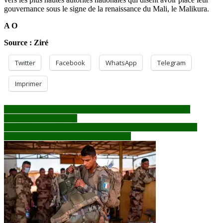
gouvernance sous le signe de la renaissance du Mali, le Malikura.
A O
Source : Ziré
Twitter
Facebook
WhatsApp
Telegram
Imprimer
Navigation
Mairie de Koulikoro : Bako débloque 50 millions de FCFA
d’allocations à l’INPS
de
Transition au Mali : Le Médiateur de la CEDEAO, Goodluck
l’article
Jonathan, attendu ce mercredi à Bamako