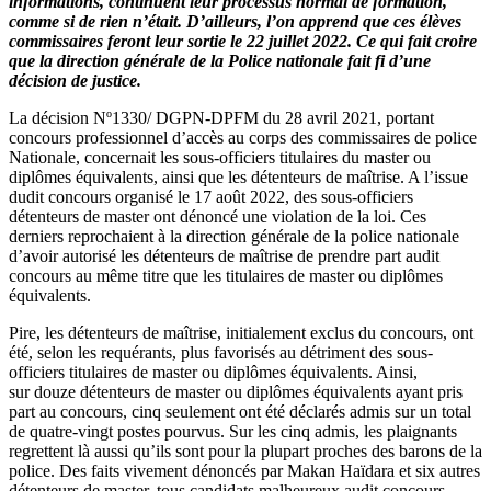
informations, continuent leur processus normal de formation,
comme si de rien n’était. D’ailleurs, l’on apprend que ces élèves
commissaires feront leur sortie le 22 juillet 2022. Ce qui fait croire
que la direction générale de la Police nationale fait fi d’une
décision de justice.
La décision Nº1330/ DGPN-DPFM du 28 avril 2021, portant
concours professionnel d’accès au corps des commissaires de police
Nationale, concernait les sous-officiers titulaires du master ou
diplômes équivalents, ainsi que les détenteurs de maîtrise. A l’issue
dudit concours organisé le 17 août 2022, des sous-officiers
détenteurs de master ont dénoncé une violation de la loi. Ces
derniers reprochaient à la direction générale de la police nationale
d’avoir autorisé les détenteurs de maîtrise de prendre part audit
concours au même titre que les titulaires de master ou diplômes
équivalents.
Pire, les détenteurs de maîtrise, initialement exclus du concours, ont
été, selon les requérants, plus favorisés au détriment des sous-
officiers titulaires de master ou diplômes équivalents. Ainsi,
sur douze détenteurs de master ou diplômes équivalents ayant pris
part au concours, cinq seulement ont été déclarés admis sur un total
de quatre-vingt postes pourvus. Sur les cinq admis, les plaignants
regrettent là aussi qu’ils sont pour la plupart proches des barons de la
police. Des faits vivement dénoncés par Makan Haïdara et six autres
détenteurs de master, tous candidats malheureux audit concours.