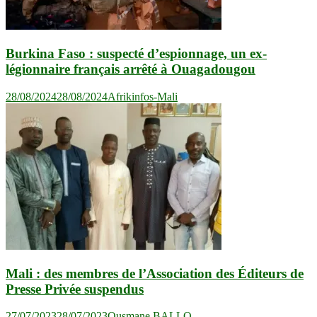
Burkina Faso : suspecté d’espionnage, un ex-
légionnaire français arrêté à Ouagadougou
28/08/2024
28/08/2024
Afrikinfos-Mali
Mali : des membres de l’Association des Éditeurs de
Presse Privée suspendus
27/07/2023
28/07/2023
Ousmane BALLO