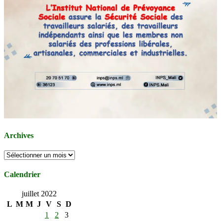
Archives
Archives
Calendrier
juillet 2022
L
M
M
J
V
S
D
1
2
3