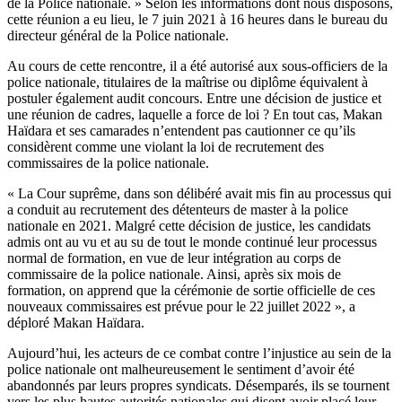
de la Police nationale. » Selon les informations dont nous disposons,
cette réunion a eu lieu, le 7 juin 2021 à 16 heures dans le bureau du
directeur général de la Police nationale.
Au cours de cette rencontre, il a été autorisé aux sous-officiers de la
police nationale, titulaires de la maîtrise ou diplôme équivalent à
postuler également audit concours. Entre une décision de justice et
une réunion de cadres, laquelle a force de loi ? En tout cas, Makan
Haïdara et ses camarades n’entendent pas cautionner ce qu’ils
considèrent comme une violant la loi de recrutement des
commissaires de la police nationale.
« La Cour suprême, dans son délibéré avait mis fin au processus qui
a conduit au recrutement des détenteurs de master à la police
nationale en 2021. Malgré cette décision de justice, les candidats
admis ont au vu et au su de tout le monde continué leur processus
normal de formation, en vue de leur intégration au corps de
commissaire de la police nationale. Ainsi, après six mois de
formation, on apprend que la cérémonie de sortie officielle de ces
nouveaux commissaires est prévue pour le 22 juillet 2022 », a
déploré Makan Haïdara.
Aujourd’hui, les acteurs de ce combat contre l’injustice au sein de la
police nationale ont malheureusement le sentiment d’avoir été
abandonnés par leurs propres syndicats. Désemparés, ils se tournent
vers les plus hautes autorités nationales qui disent avoir placé leur