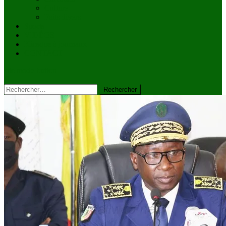
Culture
Faits divers
Sports
VIDÉOS
Kiosque à journaux
CONTACT
site mode button
Rechercher :