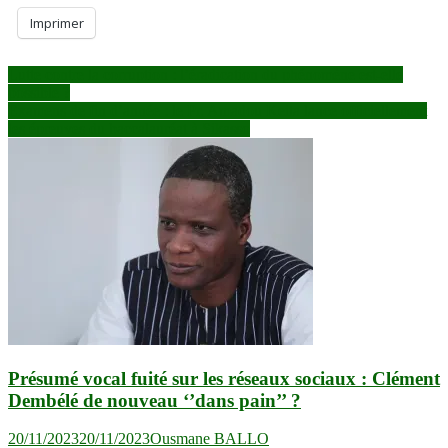
Imprimer
Navigation
Lutte contre la corruption : l’éradication du phénomène est-elle
possible ?
de
Examens de fin d’année : le Pr. Amadou Keita lance officiellement
l’article
les épreuves du baccalauréat à Sikasso
Présumé vocal fuité sur les réseaux sociaux : Clément
Dembélé de nouveau ‘’dans pain’’ ?
20/11/2023
20/11/2023
Ousmane BALLO