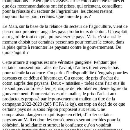
manipulations…Bien que les assises sur le coton aient été tenues et
que des recommandations ont été prises, qui orientent, conseillent
pour la réussite du secteur de l’agriculture, les choses restent
toujours floues pour certains. Que faire de plus ?
Le Mali, sur la base de la relance du secteur de l’agriculture, vient de
passer aux premiers rangs des pays producteurs de coton. Un exploit
au regard de tout ce qu’a pu traverser le pays. Mais, c’est aussi le
moment choisit par certaines personnes pour remuer le coteau dans
la plaie quitte à remonter les paysans contre le gouvernement. De
quoi s’agit-il ?
Cette affaire d’engrais est une véritable gangrène. Pendant que
certains poussent pour aller de l’avant, d’autres tirent vers le bas
pour ralentir la cadence. On parle d’indisponibilité d’engrais pour les
paysans en ce début d’hivernage. Ou encore, de prix d’achat du
coton auprès des paysans. Deux « missiles » tirées dans l’air et s’ils
ne sont pas contrôlés à temps, risque de retomber en pleine figure du
gouvernement. Pour certains esprits malins, le prix d’achat aux
producteurs proposé par le gouvernement malien au titre de la
campagne 2022-2023 (285 FCFA le kg), est trop en deçà de ce que
certains pays de la sous-région proposent aux leurs. Une
comparaison dangereuse qui risque en effet, d’irriter certains
paysans au Mali et dont les conséquences seront terribles pour la
cohésion, la solidarité et surtout la confiance qu’on voudrait