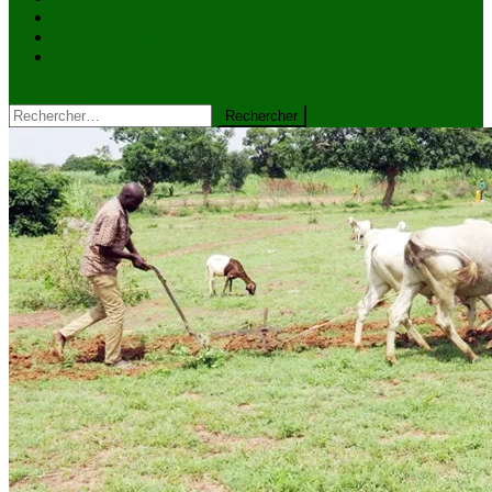
VIDÉOS
Kiosque à journaux
CONTACT
site mode button
Rechercher :