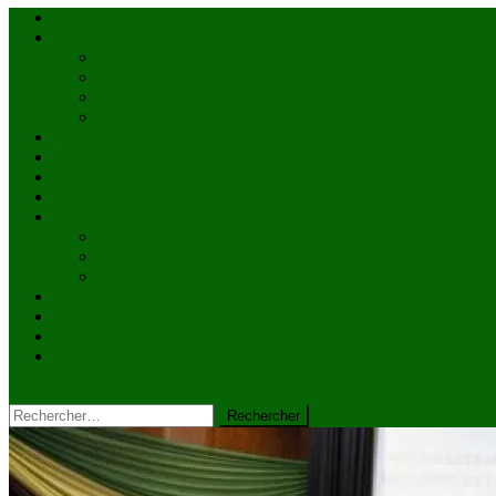
Accueil
Actualités
à la une
Au Mali
En afrique
Internationnal
Brèves
économie
Politique
Santé
Société
éducation
Culture
Faits divers
Sports
VIDÉOS
Kiosque à journaux
CONTACT
site mode button
Rechercher :