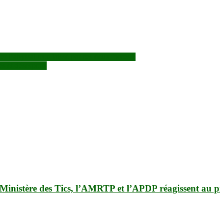
 l’abyssal trou laissé par ces deux forces ?
s et désespoirs
 Ministère des Tics, l’AMRTP et l’APDP réagissent au 