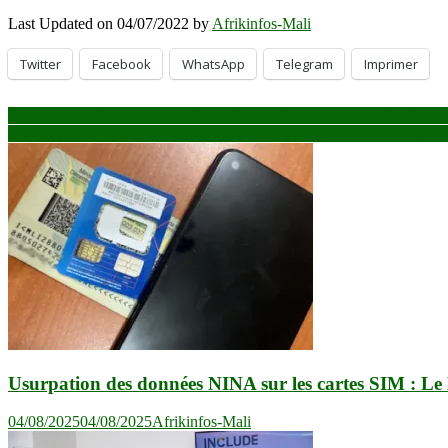
Last Updated on 04/07/2022 by
Afrikinfos-Mali
Twitter
Facebook
WhatsApp
Telegram
Imprimer
Navigation
Barkhanes et Takuba quittent le Mali : Les FAMa peuvent-elles boucher
Une fête de Tabaski pas comme les autres : Les Maliens entre angoisse
de
l’article
Usurpation des données NINA sur les cartes SIM : Le
04/08/2025
04/08/2025
Afrikinfos-Mali