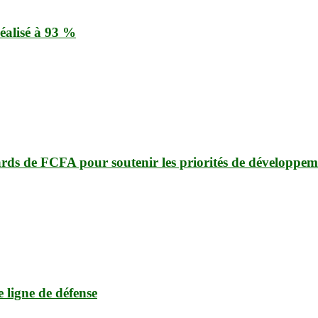
éalisé à 93 %
ards de FCFA pour soutenir les priorités de développem
e ligne de défense