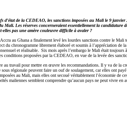
efs d’état de la CEDEAO, les sanctions imposées au Mali le 9 janvier 
du Mali. Les réserves concerneraient essentiellement la candidature de
-elles pas une amère couleuvre difficile à avaler ?
ra au Ghana a finalement levé les lourdes sanctions contre le Mali to
 respect du chronogramme librement élaboré et soumis à l’appréciation d
sensuel et réalisable. Six mois après l’embargo le Mali était toujours
té les conditions proposées par la CEDEAO, en vue de la levée des sancti
re au travail pour mettre en œuvre les recommandations. Il y va de la créd
e sous régionale peuvent faire un ouf de soulagement, car elles ont payé 
é imposées au Mali, mais elles ont secoué véritablement l’économie de ce
orités maliennes semblent comprendre qu’aucun pays ne peut vivre en au