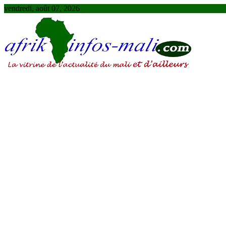
Skip
vendredi, août 07, 2026
to
content
AFRIKINFOS MALI
La vitrine de l'actualité du Mali et d'ailleurs