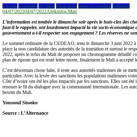
à la une
Actualités
Au Mali
Flash infos
Infos en continus
Politique
04/07/2022
04/07/2022
Afrikinfos-Mali
L’information est tombée le dimanche soir après le huis-clos des ch
faut-il le rappeler, ont lourdement impacté la vie socio-économique 
gouvernement a-t-il respecter son engagement ? Les réserves ne sont
Le sommet ordinaire de la CEDEAO, tenu le dimanche 3 juin 2022 à Acc
place la non candidature des autorités de la transition et surtout le
2022, après le refus du Mali de proposer un chronogramme détaillé con
plan de riposte qui est resté lettre morte, finalement le Mali a accep
C’est désormais chose faite, il reste aux autorités maliennes de se mett
particulier. Avec la levée des sanctions les populations maliennes voir
Côte d’ivoire ont été les plus impactés par les sanctions. Elles ont ét
renouer le fil du dialogue avec la communauté internationale. Les aut
besoin du Mali.
Youssouf Sissoko
Source : L’Alternance