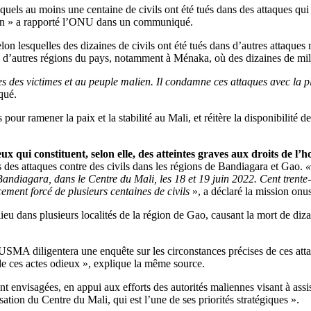
squels au moins une centaine de civils ont été tués dans des attaques qui
 juin » a rapporté l’ONU dans un communiqué.
lon lesquelles des dizaines de civils ont été tués dans d’autres attaque
 d’autres régions du pays, notamment à Ménaka, où des dizaines de mill
s des victimes et au peuple malien. Il condamne ces attaques avec la pl
qué.
s pour ramener la paix et la stabilité au Mali, et réitère la disponibilit
x qui constituent, selon elle, des atteintes graves aux droits de l
 des attaques contre des civils dans les régions de Bandiagara et Gao.
«
andiagara, dans le Centre du Mali, les 18 et 19 juin 2022. Cent trente-d
ement forcé de plusieurs centaines de civils
», a déclaré la mission onu
eu dans plusieurs localités de la région de Gao, causant la mort de diza
MA diligentera une enquête sur les circonstances précises de ces attaqu
rs de ces actes odieux », explique la même source.
 envisagées, en appui aux efforts des autorités maliennes visant à assist
sation du Centre du Mali, qui est l’une de ses priorités stratégiques ».