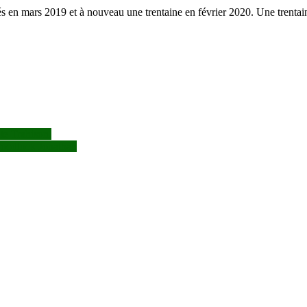
 en mars 2019 et à nouveau une trentaine en février 2020. Une trentain
te Trahison.
Goodluck Jonathan