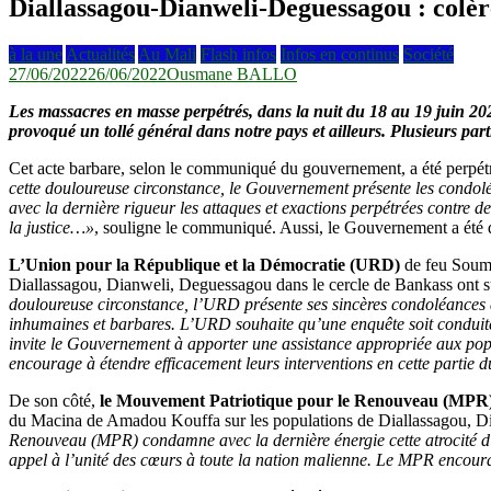
Diallassagou-Dianweli-Deguessagou : colèr
à la une
Actualités
Au Mali
Flash infos
Infos en continus
Société
27/06/2022
26/06/2022
Ousmane BALLO
Les massacres en masse perpétrés, dans
la nuit du 18 au 19 juin 20
provoqué un tollé général dans notre pays et ailleurs. Plusieurs part
Cet acte barbare, selon le communiqué du gouvernement, a été perpétr
cette douloureuse circonstance, le Gouvernement présente les condol
avec la dernière rigueur les attaques et exactions perpétrées contre de
la justice…»
, souligne le communiqué. Aussi, le Gouvernement a été d
L’Union pour la République et la Démocratie (URD)
de feu Soumaï
Diallassagou, Dianweli, Deguessagou dans le cercle de Bankass ont su
douloureuse circonstance, l’URD présente ses sincères condoléances 
inhumaines et barbares. L’URD souhaite qu’une enquête soit conduite
invite le Gouvernement à apporter une assistance appropriée aux popula
encourage à étendre efficacement leurs interventions en cette partie d
De son côté,
le Mouvement Patriotique pour le Renouveau (MPR
du Macina de Amadou Kouffa sur les populations de Diallassagou, Dia
Renouveau (MPR) condamne avec la dernière énergie cette atrocité dig
appel à l’unité des cœurs à toute la nation malienne. Le MPR encourag