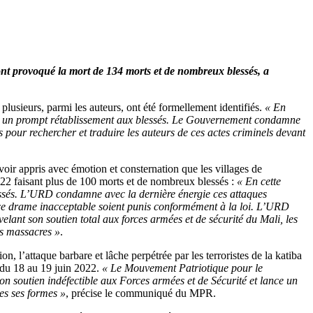
ont provoqué la mort de 134 morts et de nombreux blessés, a
sieurs, parmi les auteurs, ont été formellement identifiés.
« En
ite un prompt rétablissement aux blessés. Le Gouvernement condamne
es pour rechercher et traduire les auteurs de ces actes criminels devant
voir appris avec émotion et consternation que les villages de
22 faisant plus de 100 morts et de nombreux blessés :
« En cette
essés. L’URD condamne avec la dernière énergie ces attaques
 ce drame inacceptable soient punis conformément à la loi. L’URD
elant son soutien total aux forces armées et de sécurité du Mali, les
es massacres »
.
 l’attaque barbare et lâche perpétrée par les terroristes de la katiba
 du 18 au 19 juin 2022.
« Le Mouvement Patriotique pour le
n soutien indéfectible aux Forces armées et de Sécurité et lance un
es ses formes »
, précise le communiqué du MPR.