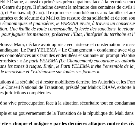
Tiébilé Dramé, a aussi exprimé ses préoccupations face à la recrudescence
u Centre du pays. Il s’incline devant la mémoire des centaines de civil
, et Anchawadj (Gao). Il exprime ses condoléances aux familles et au
armées et de sécurité du Mali et les rassure de sa solidarité et de son so
tés économiques et financières, le PARENA invite, à travers un consensus na
ion. Une feuille de route consensuelle, la levée des sanctions, le reto
s pour juguler les menaces, préserver l’État, l’intégrité du territoire et 
oussa Mara, déclare avoir appris avec tristesse et consternation le massa
agara. Le Parti YELEMA « Le Changement » condamne avec vigueur ce
condoléances aux familles endeuillées et souhaite un prompt rétabliss
rroristes :
« Le parti YELEMA (Le Changement) encourage les autorités 
 dans les zones à risque. Enfin, le Parti YELEMA invite l’ensemble de 
 le terrorisme et l’extrémisme sur toutes ses formes »
.
lations à la sérénité et à rester mobilisées derrière les Autorités et les
 Le Conseil National de Transition, présidé par Malick DIAW, exhorte l
es juridictions compétentes.
é sa vive préoccupation face à la situation sécuritaire tout en condamna
uple et au gouvernement de la Transition de la république du Mali dans la
r été « choqué et indigné » par les dernières attaques contre des ci