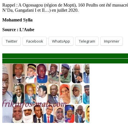
Rappel : A Ogossagou (région de Mopti), 160 Peulhs ont été massacrés
N’Da, Gangafani I et II…) en juillet 2020.
Mohamed Sylla
Source : L’Aube
Twitter
Facebook
WhatsApp
Telegram
Imprimer
Navigation
Conseil national de transition (CNT) : une Forfaiture Politique de Hau
Crise malienne: L’optimisme affiché du Médiateur de la CEDEAO, 
de
l’article