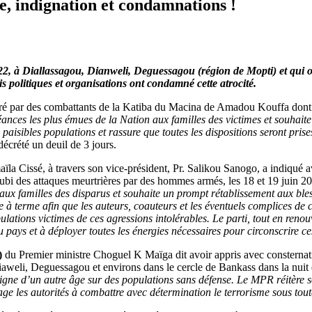
e, indignation et condamnations !
22
, à Diallassagou,
Dianweli, Deguessagou
(région de Mopti
)
et qui 
is politiques et organisations ont
condamné cette atrocité
.
é par des combattants de la Katiba du Macina de Amadou Kouffa dont plu
éances les plus émues de la Nation aux familles des victimes et souha
 paisibles populations et rassure que toutes les dispositions seront pris
écrété un deuil de 3 jours.
la Cissé, à travers son vice-président, Pr. Salikou Sanogo, a indiqué a
bi des attaques meurtrières par des hommes armés, les 18 et 19 juin 20
aux familles des disparus et souhaite un prompt rétablissement aux bl
 à terme afin que les auteurs, coauteurs et les éventuels complices de
tions victimes de ces agressions intolérables. Le parti, tout en renouv
u pays et à déployer toutes les énergies nécessaires pour circonscrire c
)
du Premier ministre Choguel K Maïga dit avoir appris avec consternation,
weli, Deguessagou et environs dans le cercle de Bankass dans la nuit
ne d’un autre âge sur des populations sans défense. Le MPR réitère so
e les autorités à combattre avec détermination le terrorisme sous tout