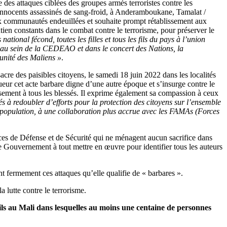
 des attaques ciblées des groupes armés terroristes contre les
s innocents assassinés de sang-froid, à Anderamboukane, Tamalat /
x communautés endeuillées et souhaite prompt rétablissement aux
utien constants dans le combat contre le terrorisme, pour préserver le
tional fécond, toutes les filles et tous les fils du pays à l’union
ur au sein de la CEDEAO et dans le concert des Nations, la
l’unité des Maliens »
.
cre des paisibles citoyens, le samedi 18 juin 2022 dans les localités
t acte barbare digne d’une autre époque et s’insurge contre le
ement à tous les blessés. Il exprime également sa compassion à ceux
à redoubler d’efforts pour la protection des citoyens sur l’ensemble
la population, à une collaboration plus accrue avec les FAMAs (Forces
 Forces de Défense et de Sécurité qui ne ménagent aucun sacrifice dans
e Gouvernement à tout mettre en œuvre pour identifier tous les auteurs
nt fermement ces attaques qu’elle qualifie de « barbares ».
 lutte contre le terrorisme.
vils au Mali dans lesquelles au moins une centaine de personnes