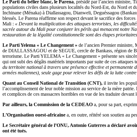
Le Parti du bélier blanc, le Parena
, présidé par l’ancien ministre, 
populations civiles dans plusieurs localités du Nord-Est, du Nord et d
Inchinane (Ménaka) à Diallassagou, Dianweli, Deguéssagou (Bankass)
blessés. Le Parena réaffirme son respect devant le sacrifice des forces 
Mali :
« Devant la multiplication des attaques terroristes, les difficul
sacrée autour du Mali pour conjurer les périls qui menacent notre Nat
restauration de la légalité constitutionnelle sont des étapes prioritaire
Le Parti Yelema « Le Changement »
de l’ancien Premier ministre, M
de DIALLASSAGOU et de SEGUE, cercle de Bankass, région de Bandi
terrorisme. Le Parti YELEMA « Le Changement » présente ses sincères 
qui ont subi des dégâts matériels importants par suite de ces attaques te
du territoire national à travers une présence effective et permanente
armées maliennes), seule gage pour relever les défis de la lutte contre
Quant au Conseil National de Transition (CNT),
il invite les popu
l’accomplissement de leur noble mission au service de la mère patrie.
et complices de ces massacres horribles en vue de les traduire devant l
Par ailleurs, la Commission de la CEDEAO
a, pour sa part, exprim
L’Organisation ouest-africaine
a, en outre, réitéré son soutien au pe
Le Secrétaire général de l’ONU, Antonio Guterres
a déclaré avoi
ont été tués.