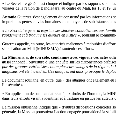
« Le Secrétaire général est choqué et indigné par les rapports selon le
villages de la région de Bandiagara, au centre du Mali, les 18 et 19
Antonio
Guterres s’est également dit consterné par les informations se
importantes pertes en vies humaines et en moyens de subsistance dans
« Le Secrétaire général exprime ses sincères condoléances aux famille
rapidement et à traduire les auteurs en justice »
, poursuit le communi
Guterres appelle, en outre, les autorités maliennes à redoubler d’effort
stabilisation au Mali (MINUSMA) à soutenir ces efforts.
La Minusma
a,
de son côté, condamné avec vigueur ces actes odieu
aussi
annoncé l’ouverture d’une enquête sur les circonstances précises
par des groupes extrémistes contre plusieurs villages de la région de B
magasins ont été incendiés. Ces attaques ont aussi provoqué le déplac
Le document souligne, en outre, que « des attaques ont également eu li
l’insécurité ».
« En application de son mandat relatif aux droits de l’homme, la MINUS
dans leurs efforts visant à identifier et à traduire en justice les auteu
La mission onusienne indique que « d’autres dispositions concrètes sont
générale, la Mission poursuivra l’action engagée pour aider à la stabili