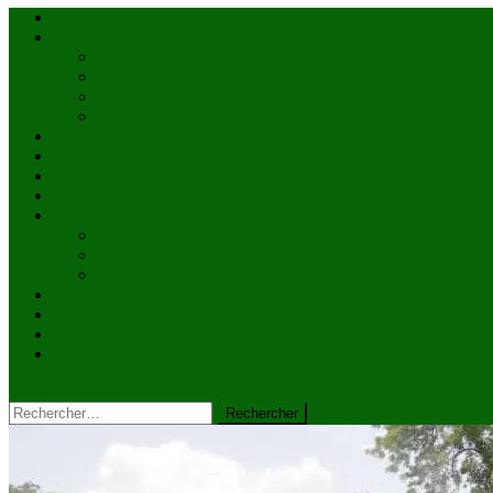
Accueil
Actualités
à la une
Au Mali
En afrique
Internationnal
Brèves
économie
Politique
Santé
Société
éducation
Culture
Faits divers
Sports
VIDÉOS
Kiosque à journaux
CONTACT
site mode button
Rechercher :