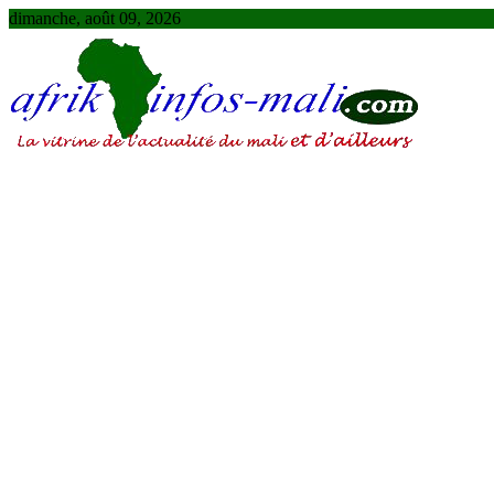
Skip
dimanche, août 09, 2026
to
content
AFRIKINFOS MALI
La vitrine de l'actualité du Mali et d'ailleurs