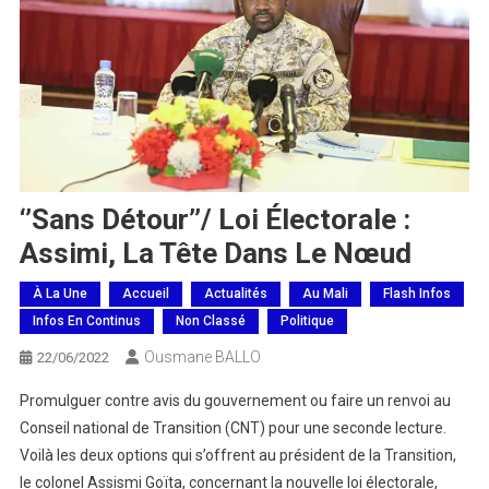
‘’Sans Détour’’/ Loi Électorale :
Assimi, La Tête Dans Le Nœud
À La Une
Accueil
Actualités
Au Mali
Flash Infos
Infos En Continus
Non Classé
Politique
Ousmane BALLO
22/06/2022
Promulguer contre avis du gouvernement ou faire un renvoi au
Conseil national de Transition (CNT) pour une seconde lecture.
Voilà les deux options qui s’offrent au président de la Transition,
le colonel Assismi Goïta, concernant la nouvelle loi électorale,