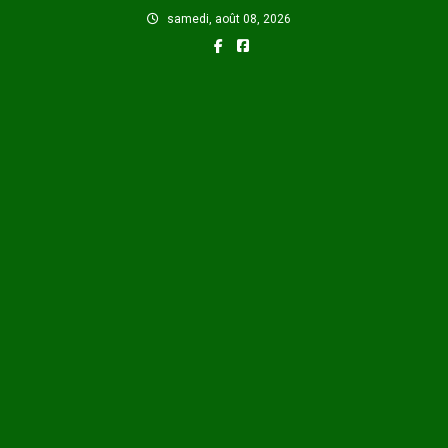
Skip
samedi, août 08, 2026
to
content