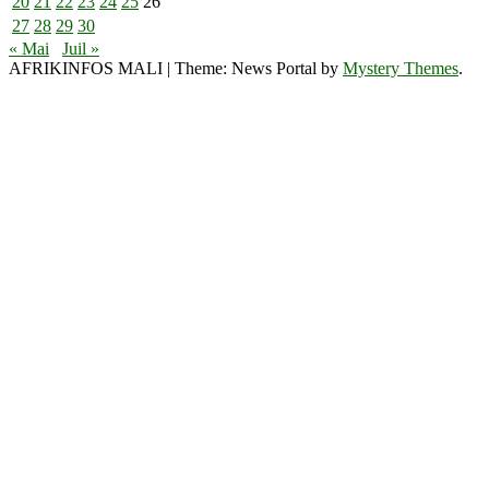
20
21
22
23
24
25
26
27
28
29
30
« Mai
Juil »
AFRIKINFOS MALI
|
Theme: News Portal by
Mystery Themes
.