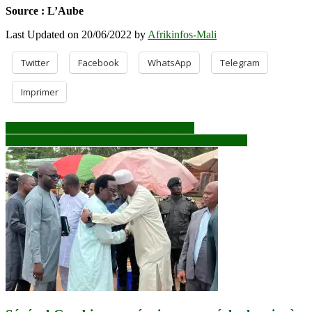
Source : L’Aube
Last Updated on 20/06/2022 by
Afrikinfos-Mali
Twitter
Facebook
WhatsApp
Telegram
Imprimer
Navigation
La loi électorale : l’Adema salue l’initiative
Cercle de Bankass : La situation sécuritaire se détériore
de
l’article