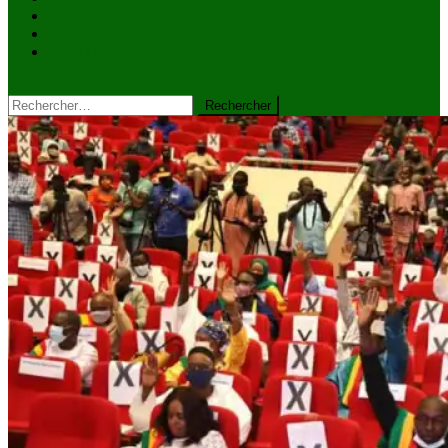
VIDÉOS
Kiosque à journaux
CONTACT
site mode button
Rechercher :