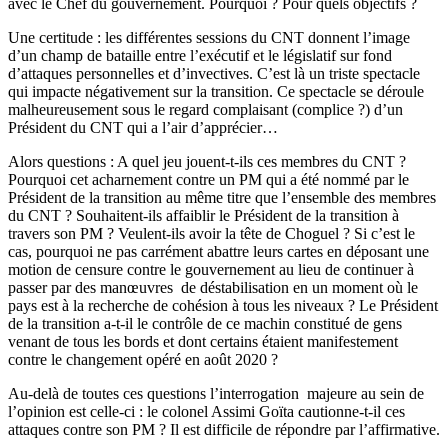
avec le Chef du gouvernement. Pourquoi ? Pour quels objectifs ?
Une certitude : les différentes sessions du CNT donnent l’image
d’un champ de bataille entre l’exécutif et le législatif sur fond
d’attaques personnelles et d’invectives. C’est là un triste spectacle
qui impacte négativement sur la transition. Ce spectacle se déroule
malheureusement sous le regard complaisant (complice ?) d’un
Président du CNT qui a l’air d’apprécier…
Alors questions : A quel jeu jouent-t-ils ces membres du CNT ?
Pourquoi cet acharnement contre un PM qui a été nommé par le
Président de la transition au même titre que l’ensemble des membres
du CNT ? Souhaitent-ils affaiblir le Président de la transition à
travers son PM ? Veulent-ils avoir la tête de Choguel ? Si c’est le
cas, pourquoi ne pas carrément abattre leurs cartes en déposant une
motion de censure contre le gouvernement au lieu de continuer à
passer par des manœuvres de déstabilisation en un moment où le
pays est à la recherche de cohésion à tous les niveaux ? Le Président
de la transition a-t-il le contrôle de ce machin constitué de gens
venant de tous les bords et dont certains étaient manifestement
contre le changement opéré en août 2020 ?
Au-delà de toutes ces questions l’interrogation majeure au sein de
l’opinion est celle-ci : le colonel Assimi Goïta cautionne-t-il ces
attaques contre son PM ? Il est difficile de répondre par l’affirmative.