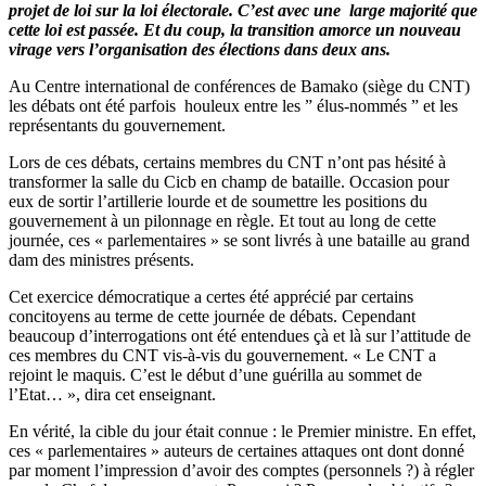
projet de loi sur la loi électorale. C’est avec une large majorité que
cette loi est passée. Et du coup, la transition amorce un nouveau
virage vers l’organisation des élections dans deux ans.
Au Centre international de conférences de Bamako (siège du CNT)
les débats ont été parfois houleux entre les ” élus-nommés ” et les
représentants du gouvernement.
Lors de ces débats, certains membres du CNT n’ont pas hésité à
transformer la salle du Cicb en champ de bataille. Occasion pour
eux de sortir l’artillerie lourde et de soumettre les positions du
gouvernement à un pilonnage en règle. Et tout au long de cette
journée, ces « parlementaires » se sont livrés à une bataille au grand
dam des ministres présents.
Cet exercice démocratique a certes été apprécié par certains
concitoyens au terme de cette journée de débats. Cependant
beaucoup d’interrogations ont été entendues çà et là sur l’attitude de
ces membres du CNT vis-à-vis du gouvernement. « Le CNT a
rejoint le maquis. C’est le début d’une guérilla au sommet de
l’Etat… », dira cet enseignant.
En vérité, la cible du jour était connue : le Premier ministre. En effet,
ces « parlementaires » auteurs de certaines attaques ont dont donné
par moment l’impression d’avoir des comptes (personnels ?) à régler