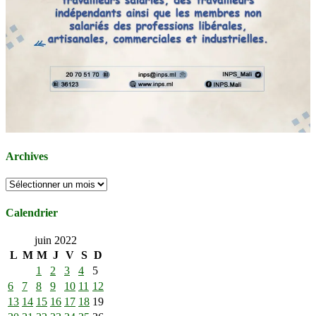
Archives
Archives
Calendrier
juin 2022
L
M
M
J
V
S
D
1
2
3
4
5
6
7
8
9
10
11
12
13
14
15
16
17
18
19