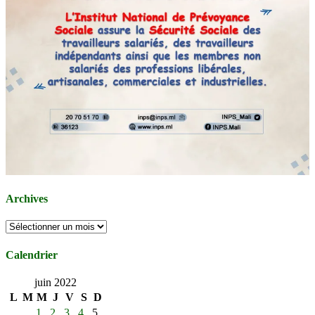
Archives
Archives
Calendrier
juin 2022
L
M
M
J
V
S
D
1
2
3
4
5