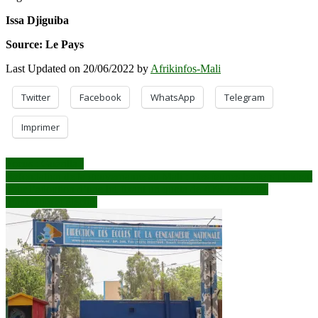
Issa Djiguiba
Source: Le Pays
Last Updated on 20/06/2022 by
Afrikinfos-Mali
Twitter
Facebook
WhatsApp
Telegram
Imprimer
Navigation
Focus : Guérilla !
Refondation de la gouvernance au Mali : Des jeunes leaders plaident
de
pour l’adoption d’une loi fixant un quota de 40% de postes
l’article
nominatifs et électifs