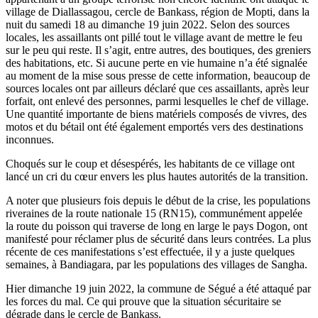
village de Diallassagou, cercle de Bankass, région de Mopti, dans la
nuit du samedi 18 au dimanche 19 juin 2022. Selon des sources
locales, les assaillants ont pillé tout le village avant de mettre le feu
sur le peu qui reste. Il s’agit, entre autres, des boutiques, des greniers
des habitations, etc. Si aucune perte en vie humaine n’a été signalée
au moment de la mise sous presse de cette information, beaucoup de
sources locales ont par ailleurs déclaré que ces assaillants, après leur
forfait, ont enlevé des personnes, parmi lesquelles le chef de village.
Une quantité importante de biens matériels composés de vivres, des
motos et du bétail ont été également emportés vers des destinations
inconnues.
Choqués sur le coup et désespérés, les habitants de ce village ont
lancé un cri du cœur envers les plus hautes autorités de la transition.
A noter que plusieurs fois depuis le début de la crise, les populations
riveraines de la route nationale 15 (RN15), communément appelée
la route du poisson qui traverse de long en large le pays Dogon, ont
manifesté pour réclamer plus de sécurité dans leurs contrées. La plus
récente de ces manifestations s’est effectuée, il y a juste quelques
semaines, à Bandiagara, par les populations des villages de Sangha.
Hier dimanche 19 juin 2022, la commune de Ségué a été attaqué par
les forces du mal. Ce qui prouve que la situation sécuritaire se
dégrade dans le cercle de Bankass.