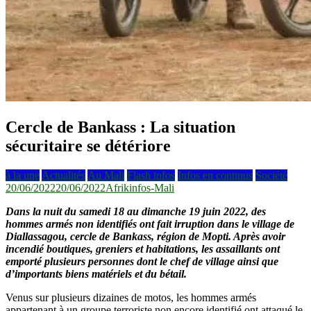
Cercle de Bankass : La situation
sécuritaire se détériore
à la une
Actualités
Au Mali
Flash infos
Infos en continus
Société
20/06/2022
20/06/2022
Afrikinfos-Mali
Dans la nuit du samedi 18 au dimanche 19 juin 2022, des
hommes armés non identifiés ont fait irruption dans le village de
Diallassagou, cercle de Bankass, région de Mopti. Après avoir
incendié boutiques, greniers et habitations, les assaillants ont
emporté plusieurs personnes dont le chef de village ainsi que
d’importants biens matériels et du bétail.
Venus sur plusieurs dizaines de motos, les hommes armés
appartenant à un groupe terroriste non encore identifié ont attaqué le