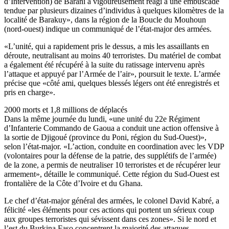
d’Intervention) de Barani a vigoureusement réagi à une embuscade
tendue par plusieurs dizaines d’individus à quelques kilomètres de la
localité de Barakuy», dans la région de la Boucle du Mouhoun
(nord-ouest) indique un communiqué de l’état-major des armées.
«L’unité, qui a rapidement pris le dessus, a mis les assaillants en
déroute, neutralisant au moins 40 terroristes. Du matériel de combat
a également été récupéré à la suite du ratissage intervenu après
l’attaque et appuyé par l’Armée de l’air», poursuit le texte. L’armée
précise que «côté ami, quelques blessés légers ont été enregistrés et
pris en charge».
2000 morts et 1,8 millions de déplacés
Dans la même journée du lundi, «une unité du 22e Régiment
d’Infanterie Commando de Gaoua a conduit une action offensive à
la sortie de Djigoué (province du Poni, région du Sud-Ouest)»,
selon l’état-major. «L’action, conduite en coordination avec les VDP
(volontaires pour la défense de la patrie, des supplétifs de l’armée)
de la zone, a permis de neutraliser 10 terroristes et de récupérer leur
armement», détaille le communiqué. Cette région du Sud-Ouest est
frontalière de la Côte d’Ivoire et du Ghana.
Le chef d’état-major général des armées, le colonel David Kabré, a
félicité «les éléments pour ces actions qui portent un sérieux coup
aux groupes terroristes qui sévissent dans ces zones». Si le nord et
l’est du Burkina Faso concentrent la majorité des attaques