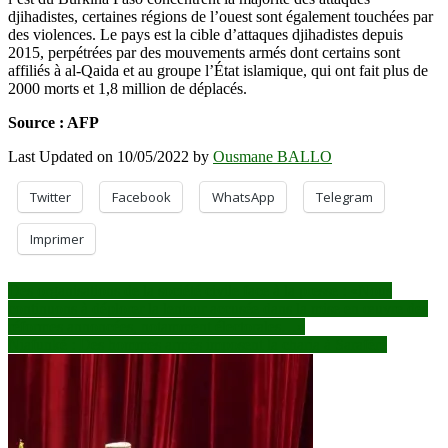
djihadistes, certaines régions de l’ouest sont également touchées par
des violences. Le pays est la cible d’attaques djihadistes depuis
2015, perpétrées par des mouvements armés dont certains sont
affiliés à al-Qaida et au groupe l’État islamique, qui ont fait plus de
2000 morts et 1,8 million de déplacés.
Source : AFP
Last Updated on 10/05/2022 by
Ousmane BALLO
Twitter
Facebook
WhatsApp
Telegram
Imprimer
Navigation
Des organisations de la société civile face à la presse : «Nous
continuons à déplorer la lenteur accusée dans la mise en œuvre des
de
réformes annoncées, notamment électorales…»
l’article
Niafunké : Des hommes armés imposent la charia à Saraféré