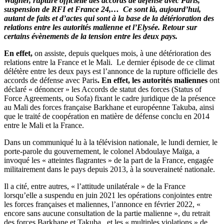
Wagner,
rupture officielle des accords de défense avec Paris,
les
suspension de RFI et France 24,… Ce sont là, aujourd’hui,
actes
autant de faits et d’actes qui sont à la base de la détérioration des
forts
relations entre les autorités malienne et l’Elysée. Retour sur
d’une
certains évènements de la tension entre les deux pays.
rupture
!
En effet,
on assiste, depuis quelques mois, à une détérioration des
relations entre la France et le Mali. Le dernier épisode de ce climat
délétère entre les deux pays est l’annonce de la rupture officielle des
accords de défense avec Paris
.
En effet, les autorités maliennes
ont
déclaré « dénoncer » les Accords de statut des forces (Status of
Force Agreements, ou Sofa) fixant le cadre juridique de la présence
au Mali des forces française Barkhane et européenne Takuba, ainsi
que le traité de coopération en matière de défense conclu en 2014
entre le Mali et la France.
Dans un communiqué lu à la télévision nationale, le lundi dernier, le
porte-parole du gouvernement, le colonel Abdoulaye Maïga, a
invoqué les « atteintes flagrantes » de la part de la France, engagée
militairement dans le pays depuis 2013, à la souveraineté nationale.
Il a cité, entre autres, « l’attitude unilatérale » de la France
lorsqu’elle a suspendu en juin 2021 les opérations conjointes entre
les forces françaises et maliennes, l’annonce en février 2022, «
encore sans aucune consultation de la partie malienne », du retrait
des forces Barkhane et Takuba, et les « multiples violations » de