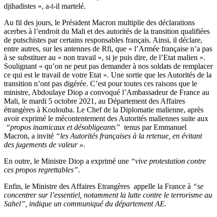
djihadistes », a-t-il martelé.
Au fil des jours, le Président Macron multiplie des déclarations
acerbes à l’endroit du Mali et des autorités de la transition qualifiées
de putschistes par certains responsables français. Ainsi, il déclare,
entre autres, sur les antennes de Rfi, que « l’Armée française n’a pas
à se substituer au « non travail », si je puis dire, de l’Etat malien ».
Soulignant « qu’on ne peut pas demander à nos soldats de remplacer
ce qui est le travail de votre Etat ». Une sortie que les Autorités de la
transition n’ont pas digérée. C’est pour toutes ces raisons que le
ministre, Abdoulaye Diop a convoqué l’Ambassadeur de France au
Mali, le mardi 5 octobre 2021, au Département des Affaires
étrangères à Koulouba. Le Chef de la Diplomatie malienne, après
avoir exprimé le mécontentement des Autorités maliennes suite aux
“propos inamicaux et désobligeants”
tenus par Emmanuel
Macron, a invité
“les Autorités françaises à la retenue, en évitant
des jugements de valeur »
.
En outre, le Ministre Diop a exprimé une
“vive protestation contre
ces propos regrettables”
.
Enfin, le Ministre des Affaires Etrangères appelle la France à
“se
concentrer sur l’essentiel, notamment la lutte contre le terrorisme au
Sahel”, indique un communiqué du département AE.