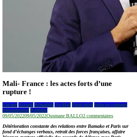
Mali- France : les actes forts d’une
rupture !
à la une
Accueil
Actualités
Au Mali
Flash infos
Infos en continus
Internationnal
Politique
sur
09/05/2022
09/05/2022
Ousmane BALLO
2 commentaires
Mali-
Détérioration constante des relations entre Bamako et Paris sur
France
fond d’échanges verbaux, retrait des forces françaises, affaire
: