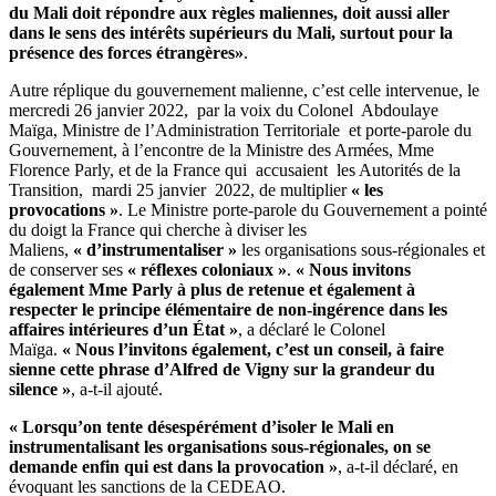
du Mali doit répondre aux règles maliennes, doit aussi aller
dans le sens des intérêts supérieurs du Mali, surtout pour la
présence des forces étrangères»
.
Autre réplique du gouvernement malienne, c’est celle intervenue, le
mercredi 26 janvier 2022, par la voix du Colonel Abdoulaye
Maïga, Ministre de l’Administration Territoriale et porte-parole du
Gouvernement, à l’encontre de la Ministre des Armées, Mme
Florence Parly, et de la France qui accusaient les Autorités de la
Transition, mardi 25 janvier 2022, de multiplier
« les
provocations »
. Le Ministre porte-parole du Gouvernement a pointé
du doigt la France qui cherche à diviser les
Maliens,
« d’instrumentaliser »
les organisations sous-régionales et
de conserver ses
« réflexes coloniaux »
.
« Nous invitons
également Mme Parly à plus de retenue et également à
respecter le principe élémentaire de non-ingérence dans les
affaires intérieures d’un État »
, a déclaré le Colonel
Maïga.
« Nous l’invitons également, c’est un conseil, à faire
sienne cette phrase d’Alfred de Vigny sur la grandeur du
silence »
, a-t-il ajouté.
« Lorsqu’on tente désespérément d’isoler le Mali en
instrumentalisant les organisations sous-régionales, on se
demande enfin qui est dans la provocation »
, a-t-il déclaré, en
évoquant les sanctions de la CEDEAO.