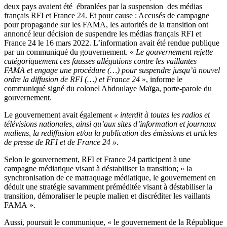
deux pays avaient été ébranlées par la suspension des médias
français RFI et France 24. Et pour cause : Accusés de campagne
pour propagande sur les FAMA, les autorités de la transition ont
annoncé leur décision de suspendre les médias français RFI et
France 24 le 16 mars 2022. L’information avait été rendue publique
par un communiqué du gouvernement. «
Le gouvernement rejette
catégoriquement ces fausses allégations contre les vaillantes
FAMA et engage une procédure (…) pour suspendre jusqu’à nouvel
ordre la diffusion de RFI (…) et France 24
», informe le
communiqué signé du colonel Abdoulaye Maïga, porte-parole du
gouvernement.
Le gouvernement avait également
« interdit à toutes les radios et
télévisions nationales, ainsi qu’aux sites d’information et journaux
maliens, la rediffusion et/ou la publication des émissions et articles
de presse de RFI et de France 24 »
.
Selon le gouvernement, RFI et France 24 participent à une
campagne médiatique visant à déstabiliser la transition; « la
synchronisation de ce matraquage médiatique, le gouvernement en
déduit une stratégie savamment préméditée visant à déstabiliser la
transition, démoraliser le peuple malien et discréditer les vaillants
FAMA ».
Aussi, poursuit le communique, « le gouvernement de la République