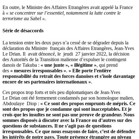
En outre, le Ministre des Affaires Etrangères avait appelé la France
à
« se concentrer sur l’essentiel, notamment la lutte contre le
terrorisme au Sahel »
.
Série de désaccords
La tension entre les deux pays n’a cessé de se dégrader depuis la
déclaration du Ministre français des Affaires Etrangères, Jean-Yves
Le Drian. Il avait dénoncé, le jeudi 27 janvier 2022, la décision
des Autorités de la Transition malienne d’expulser le contingent
danois de Takuba :
« une junte »,
« illégitime »
, qui prend
des
« mesures irresponsables »
.
« Elle porte l’entière
responsabilité du retrait des forces danoises et s’isole davantage
encore de ses partenaires internationaux »
.
Ces propos trop forts et très peu diplomatiques de Jean-Yves
Le Drian ont été fermement condamnés par son homologue malien,
Abdoulaye Diop :
« Ce sont des propos emprunts de mépris. Ce
sont des propos que je condamne qui sont inacceptables. Et je
crois que les insultes ne sont pas une preuve de grandeur. Nous
sommes disposés à discuter avec la France ou d’autres sur des
questions de substances. Il ne s’agit pas de questions
irresponsables. Ce que nous essayons de faire, c’est de défendre
les intérêts de notre pays. Toute présence étrangère au niveau