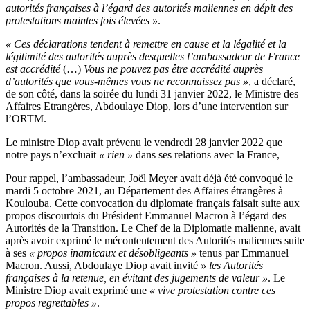
autorités françaises à l’égard des autorités maliennes en dépit des
protestations maintes fois élevées »
.
« Ces déclarations tendent à remettre en cause et la légalité et la
légitimité des autorités auprès desquelles l’ambassadeur de France
est accrédité
(…)
Vous ne pouvez pas être accrédité auprès
d’autorités que vous-mêmes vous ne reconnaissez pas »
, a déclaré,
de son côté, dans la soirée du lundi 31 janvier 2022, le Ministre des
Affaires Etrangères, Abdoulaye Diop, lors d’une intervention sur
l’ORTM.
Le ministre Diop avait prévenu le vendredi 28 janvier 2022 que
notre pays n’excluait
« rien »
dans ses relations avec la France,
Pour rappel, l’ambassadeur, Joël Meyer avait déjà été convoqué le
mardi 5 octobre 2021, au Département des Affaires étrangères à
Koulouba. Cette convocation du diplomate français faisait suite aux
propos discourtois du Président Emmanuel Macron à l’égard des
Autorités de la Transition. Le Chef de la Diplomatie malienne, avait
après avoir exprimé le mécontentement des Autorités maliennes suite
à ses
« propos inamicaux et désobligeants »
tenus par Emmanuel
Macron. Aussi, Abdoulaye Diop avait invité
» les Autorités
françaises à la retenue, en évitant des jugements de valeur »
. Le
Ministre Diop avait exprimé une
« vive protestation contre ces
propos regrettables »
.