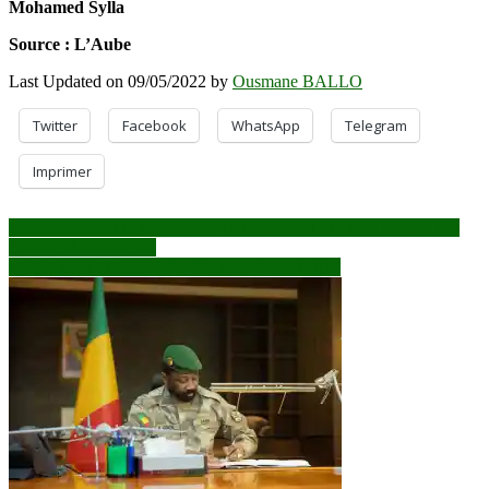
Mohamed Sylla
Source : L’Aube
Last Updated on 09/05/2022 by
Ousmane BALLO
Twitter
Facebook
WhatsApp
Telegram
Imprimer
Navigation
Le mensonge et la fabrique du consentement : le vade mecum des
autorités françaises…
de
Mali-France : l’accord de défense à la poubelle !
l’article