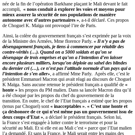
née de la fin de l’opération Barkhane plaçant le Mali devant le fait
accompli,
« nous conduit à explorer les voies et moyens pour
mieux assurer la sécurité de nos populations de manière
autonome avec d’autres partenaires »
, a-t-il déclaré. Ces propos
de Choguel K. Maïga ont provoqué l’ire de Paris.
Ainsi, la colère du gouvernement français s’est exprimée par la voix
de la Ministre des Armées, Mme florence Parly.
« Il n’y a pas de
désengagement français, je tiens à commencer par rétablir des
contre-vérités (…). Quand on a 5000 soldats et qu’on se
désengage de trois emprises et qu’on a l’intention d’en laisser
encore plusieurs milliers, lorsqu’on déploie au sahel des blindes
du dernier cri (…), ce n’est pas l’attitude normale d’un pays qui a
l’intention de s’en aller»
,
a affirmé Mme Parly. Après elle, c’est le
président Emmanuel Macron qui avait réagi au discours de Choguel
K Maïga. Sans aucune retenue le président français a qualifié de
«
honte »
les propos du PM malien. Dans sa lancée Macron dira qu’il
a été choqué par les propos du chef du gouvernement de la
transition. En outre, le chef de l’Etat français a estimé que les propos
(tenus par Choguel) sont
« inacceptables »
.
« C’est une honte et
ça déshonore de ce qui n’est même pas un gouvernement issu de
deux coups d’Etat »
, a déclaré le président français. Selon lui,
la France s’est engagée à lutter contre le terrorisme et pour la
sécurité au Mali. Et si elle est au Mali c’est « parce que l’Etat malien
l’a demandé. Et sans la France, le Mali serait entre les mains des