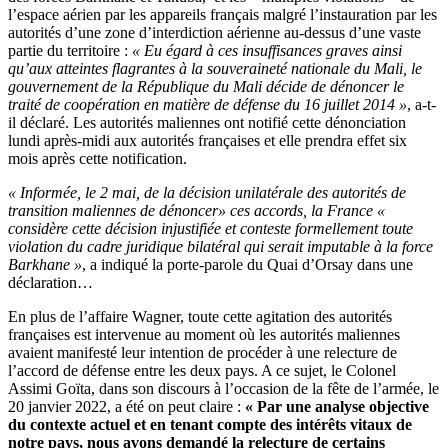
l’espace aérien par les appareils français malgré l’instauration par les
autorités d’une zone d’interdiction aérienne au-dessus d’une vaste
partie du territoire :
« Eu égard à ces insuffisances graves ainsi
qu’aux atteintes flagrantes à la souveraineté nationale du Mali, le
gouvernement de la République du Mali décide de dénoncer le
traité de coopération en matière de défense du 16 juillet 2014 »
, a-t-
il déclaré. Les autorités maliennes ont notifié cette dénonciation
lundi après-midi aux autorités françaises et elle prendra effet six
mois après cette notification.
« Informée, le 2 mai, de la décision unilatérale des autorités de
transition maliennes de dénoncer» ces accords, la France «
considère cette décision injustifiée et conteste formellement toute
violation du cadre juridique bilatéral qui serait imputable à la force
Barkhane »
, a indiqué la porte-parole du Quai d’Orsay dans une
déclaration…
En plus de l’affaire Wagner, toute cette agitation des autorités
françaises est intervenue au moment où les autorités maliennes
avaient manifesté leur intention de procéder à une relecture de
l’accord de défense entre les deux pays. A ce sujet, le Colonel
Assimi Goïta, dans son discours à l’occasion de la fête de l’armée, le
20 janvier 2022, a été on peut claire :
« Par une analyse objective
du contexte actuel et en tenant compte des intérêts vitaux de
notre pays, nous avons demandé la relecture de certains