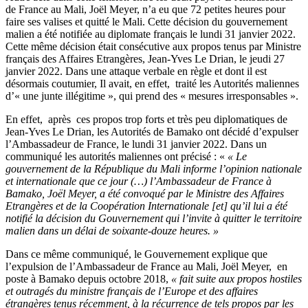
de France au Mali, Joël Meyer, n’a eu que 72 petites heures pour
faire ses valises et quitté le Mali. Cette décision du gouvernement
malien a été notifiée au diplomate français le lundi 31 janvier 2022.
Cette même décision était consécutive aux propos tenus par Ministre
français des Affaires Etrangères, Jean-Yves Le Drian, le jeudi 27
janvier 2022. Dans une attaque verbale en règle et dont il est
désormais coutumier, Il avait, en effet, traité les Autorités maliennes
d’« une junte illégitime », qui prend des « mesures irresponsables ».
En effet, après ces propos trop forts et très peu diplomatiques de
Jean-Yves Le Drian, les Autorités de Bamako ont décidé d’expulser
l’Ambassadeur de France, le lundi 31 janvier 2022. Dans un
communiqué les autorités maliennes ont précisé : «
« Le
gouvernement de la République du Mali informe l’opinion nationale
et internationale que ce jour (…) l’Ambassadeur de France à
Bamako, Joël Meyer, a été convoqué par le Ministre des Affaires
Etrangères et de la Coopération Internationale [et] qu’il lui a été
notifié la décision du Gouvernement qui l’invite à quitter le territoire
malien dans un délai de soixante-douze heures. »
Dans ce même communiqué, le Gouvernement explique que
l’expulsion de l’Ambassadeur de France au Mali, Joël Meyer, en
poste à Bamako depuis octobre 2018,
« fait suite aux propos hostiles
et outragés du ministre français de l’Europe et des affaires
étrangères tenus récemment, à la récurrence de tels propos par les