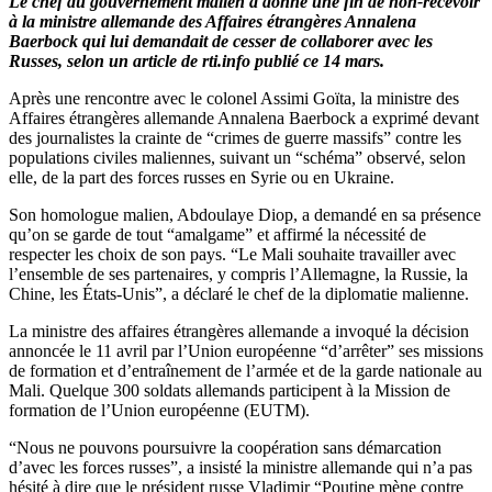
Le chef du gouvernement malien a donné une fin de non-recevoir
à la ministre allemande des Affaires étrangères Annalena
Baerbock qui lui demandait de cesser de collaborer avec les
Russes, selon un article de rti.info publié ce 14 mars.
Après une rencontre avec le colonel Assimi Goïta, la ministre des
Affaires étrangères allemande Annalena Baerbock a exprimé devant
des journalistes la crainte de “crimes de guerre massifs” contre les
populations civiles maliennes, suivant un “schéma” observé, selon
elle, de la part des forces russes en Syrie ou en Ukraine.
Son homologue malien, Abdoulaye Diop, a demandé en sa présence
qu’on se garde de tout “amalgame” et affirmé la nécessité de
respecter les choix de son pays. “Le Mali souhaite travailler avec
l’ensemble de ses partenaires, y compris l’Allemagne, la Russie, la
Chine, les États-Unis”, a déclaré le chef de la diplomatie malienne.
La ministre des affaires étrangères allemande a invoqué la décision
annoncée le 11 avril par l’Union européenne “d’arrêter” ses missions
de formation et d’entraînement de l’armée et de la garde nationale au
Mali. Quelque 300 soldats allemands participent à la Mission de
formation de l’Union européenne (EUTM).
“Nous ne pouvons poursuivre la coopération sans démarcation
d’avec les forces russes”, a insisté la ministre allemande qui n’a pas
hésité à dire que le président russe Vladimir “Poutine mène contre