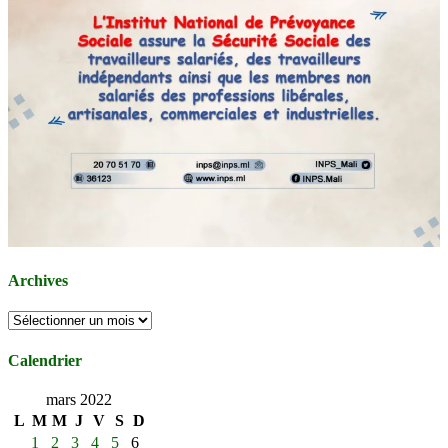
Archives
Archives
Calendrier
mars 2022
L
M
M
J
V
S
D
1
2
3
4
5
6