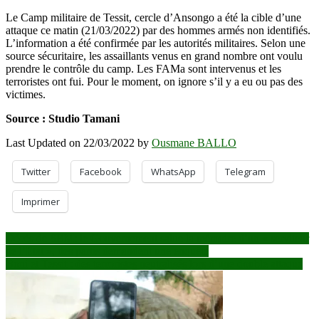
Le Camp militaire de Tessit, cercle d’Ansongo a été la cible d’une
attaque ce matin (21/03/2022) par des hommes armés non identifiés.
L’information a été confirmée par les autorités militaires. Selon une
source sécuritaire, les assaillants venus en grand nombre ont voulu
prendre le contrôle du camp. Les FAMa sont intervenus et les
terroristes ont fui. Pour le moment, on ignore s’il y a eu ou pas des
victimes.
Source : Studio Tamani
Last Updated on 22/03/2022 by
Ousmane BALLO
Twitter
Facebook
WhatsApp
Telegram
Imprimer
Navigation
Décès de SBM: le Gouvernement salue la mémoire d’un « serviteur
de l’Etat », des partis demandent une enquête
de
Boni et Tessit : des terroristes neutralisés lors d’une double attaque
l’article