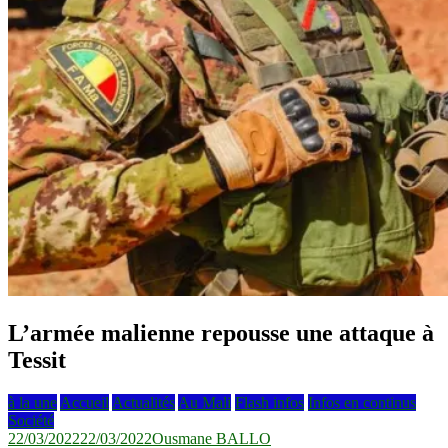
L’armée malienne repousse une attaque à
Tessit
à la une
Accueil
Actualités
Au Mali
Flash infos
Infos en continus
Société
22/03/2022
22/03/2022
Ousmane BALLO