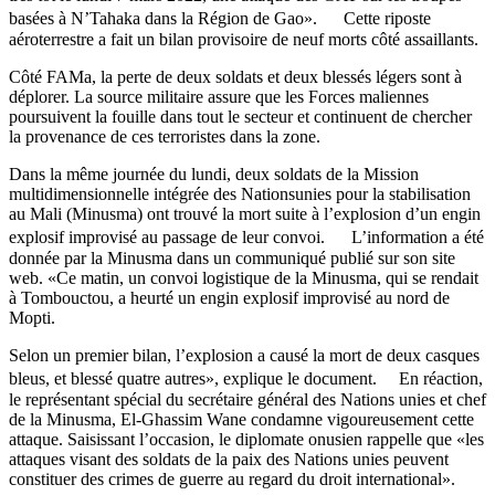
basées à N’Tahaka dans la Région de Gao». Cette riposte
aéroterrestre a fait un bilan provisoire de neuf morts côté assaillants.
Côté FAMa, la perte de deux soldats et deux blessés légers sont à
déplorer. La source militaire assure que les Forces maliennes
poursuivent la fouille dans tout le secteur et continuent de chercher
la provenance de ces terroristes dans la zone.
Dans la même journée du lundi, deux soldats de la Mission
multidimensionnelle intégrée des Nationsunies pour la stabilisation
au Mali (Minusma) ont trouvé la mort suite à l’explosion d’un engin
explosif improvisé au passage de leur convoi. L’information a été
donnée par la Minusma dans un communiqué publié sur son site
web. «Ce matin, un convoi logistique de la Minusma, qui se rendait
à Tombouctou, a heurté un engin explosif improvisé au nord de
Mopti.
Selon un premier bilan, l’explosion a causé la mort de deux casques
bleus, et blessé quatre autres», explique le document. En réaction,
le représentant spécial du secrétaire général des Nations unies et chef
de la Minusma, El-Ghassim Wane condamne vigoureusement cette
attaque. Saisissant l’occasion, le diplomate onusien rappelle que «les
attaques visant des soldats de la paix des Nations unies peuvent
constituer des crimes de guerre au regard du droit international».