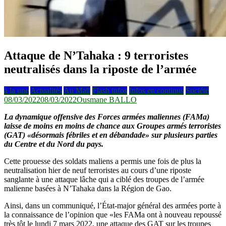
Attaque de N’Tahaka : 9 terroristes
neutralisés dans la riposte de l’armée
à la une
Actualités
Au Mali
Flash infos
Infos en continus
Société
08/03/2022
08/03/2022
Ousmane BALLO
La dynamique offensive des Forces armées maliennes (FAMa)
laisse de moins en moins de chance aux Groupes armés terroristes
(GAT) «désormais fébriles et en débandade» sur plusieurs parties
du Centre et du Nord du pays.
Cette prouesse des soldats maliens a permis une fois de plus la
neutralisation hier de neuf terroristes au cours d’une riposte
sanglante à une attaque lâche qui a ciblé des troupes de l’armée
malienne basées à N’Tahaka dans la Région de Gao.
Ainsi, dans un communiqué, l’État-major général des armées porte à
la connaissance de l’opinion que «les FAMa ont à nouveau repoussé
très tôt le lundi 7 mars 2022, une attaque des GAT sur les troupes