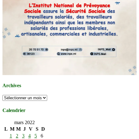
Archives
Archives
Calendrier
mars 2022
L
M
M
J
V
S
D
1
2
3
4
5
6