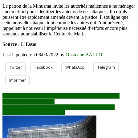
Le patron de la Minusma invite les autorités maliennes à ne ménager
aucun effort pour identifier les auteurs de ces attaques afin qu’ils
puissent être rapidement amenés devant la justice. Il souligne que
cette nouvelle attaque, tout comme les autres qui l’ont précédé,
rappellent à nouveau l’impérieuse nécessité d’efforts encore plus
soutenus pour stabiliser le Centre du Mali.
Source : L’Essor
Last Updated on 08/03/2022 by
Ousmane BALLO
Twitter
Facebook
WhatsApp
Telegram
Imprimer
Navigation
Lutte contre l’insécurité à Bamako : Un faux lieutenant de la
gendarmerie mis aux arrêts
de
Zone de Mondoro : Près d’une dizaine de chefs terroristes
l’article
neutralisés par l’armée malienne