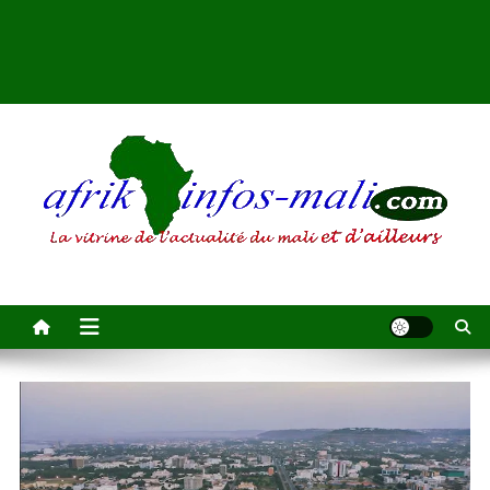
AFRIKINFOS MALI
La vitrine de l'actualité du Mali et d'ailleurs