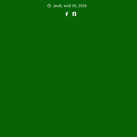
Skip
jeudi, août 06, 2026
to
content