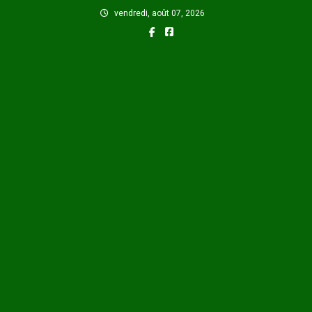
Skip
vendredi, août 07, 2026
to
content