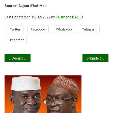
Source: Aujourd’hui-Mali
Last Updated on 19/02/2022 by
Ousmane BALLO
Twitter
Facebook
WhatsApp
Telegram
Imprimer
Navigation
Désaccord sur le Mali : Le Président mauritanien OULD GHAZOUANI snobe EMMANUEL MACRON
Brigade des mœurs de Bamako : Un faux gendarme armé de pistolet automatique arrêté dans l’enceinte même de l’établissement
de
l’article