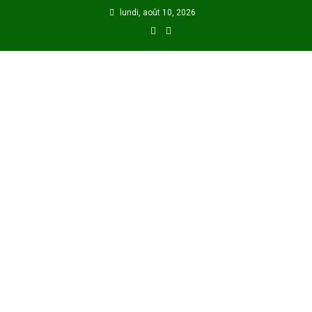
Skip
lundi, août 10, 2026
to
content