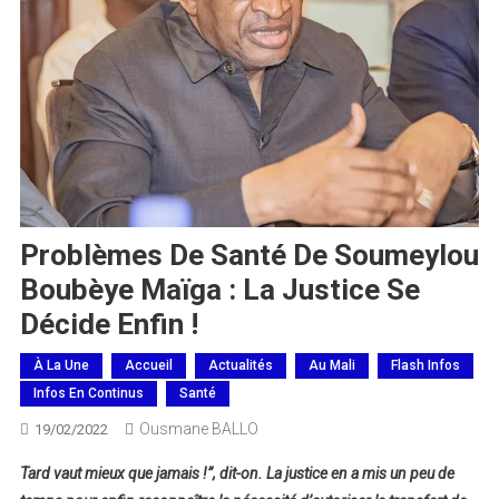
Problèmes De Santé De Soumeylou
Boubèye Maïga : La Justice Se
Décide Enfin !
À La Une
Accueil
Actualités
Au Mali
Flash Infos
Infos En Continus
Santé
Ousmane BALLO
19/02/2022
Tard vaut mieux que jamais !”, dit-on. La justice en a mis un peu de