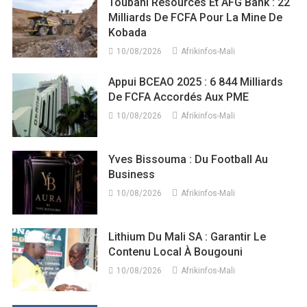
Toubani Resources Et AFG Bank : 22
Milliards De FCFA Pour La Mine De
Kobada
10/08/2026
Afrikinfos-Mali
Appui BCEAO 2025 : 6 844 Milliards
De FCFA Accordés Aux PME
10/08/2026
Afrikinfos-Mali
Yves Bissouma : Du Football Au
Business
10/08/2026
Afrikinfos-Mali
Lithium Du Mali SA : Garantir Le
Contenu Local À Bougouni
10/08/2026
Afrikinfos-Mali