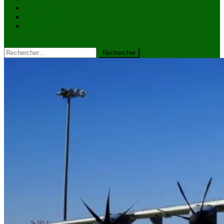
VIDÉOS
Kiosque à journaux
CONTACT
site mode button
Rechercher :