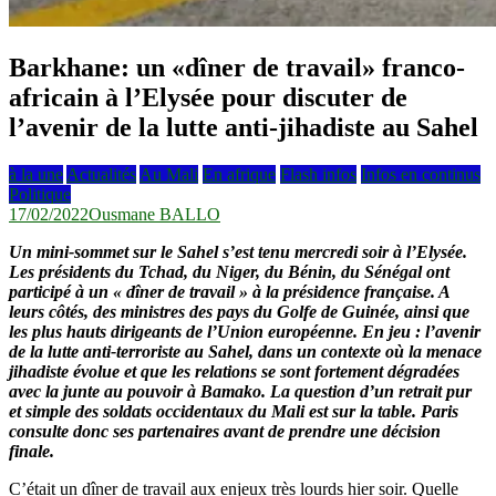
Barkhane: un «dîner de travail» franco-
africain à l’Elysée pour discuter de
l’avenir de la lutte anti-jihadiste au Sahel
à la une
Actualités
Au Mali
En afrique
Flash infos
Infos en continus
Politique
17/02/2022
Ousmane BALLO
Un mini-sommet sur le Sahel s’est tenu mercredi soir à l’Elysée.
Les présidents du Tchad, du Niger, du Bénin, du Sénégal ont
participé à un « dîner de travail » à la présidence française. A
leurs côtés, des ministres des pays du Golfe de Guinée, ainsi que
les plus hauts dirigeants de l’Union européenne. En jeu : l’avenir
de la lutte anti-terroriste au Sahel, dans un contexte où la menace
jihadiste évolue et que les relations se sont fortement dégradées
avec la junte au pouvoir à Bamako. La question d’un retrait pur
et simple des soldats occidentaux du Mali est sur la table. Paris
consulte donc ses partenaires avant de prendre une décision
finale.
C’était un dîner de travail aux enjeux très lourds hier soir. Quelle