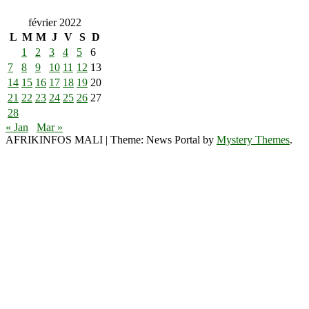
février 2022
L
M
M
J
V
S
D
1
2
3
4
5
6
7
8
9
10
11
12
13
14
15
16
17
18
19
20
21
22
23
24
25
26
27
28
« Jan
Mar »
AFRIKINFOS MALI
|
Theme: News Portal by
Mystery Themes
.