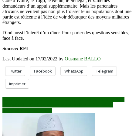
Côte d’Ivoire, le Togo, le Bénin, le Sénégal, eux-mêmes
demandeurs d’un appui supplémentaire. Mais les partenaires
africains ne veulent pas non plus froisser leurs populations dont une
partie est réticente à l’idée de voir débarquer des moyens militaires
étrangers.
D’où aussi l’intérêt d’un dîner. Pour parler des questions sensibles,
face à face.
Source: RFI
Last Updated on 17/02/2022 by
Ousmane BALLO
Twitter
Facebook
WhatsApp
Telegram
Imprimer
Navigation
Le lieutenant-colonel Damiba investi président du Burkina Faso
Sénégal: «La rébellion casamançaise se livre à des actions
de
criminelles pour survivre»
l’article