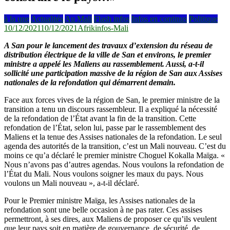
à la une
Actualités
Au Mali
Flash infos
Infos en continus
Politique
10/12/2021
10/12/2021
Afrikinfos-Mali
A San pour le lancement des travaux d’extension du réseau de
distribution électrique de la ville de San et environs, le premier
ministre a appelé les Maliens au rassemblement. Aussi, a-t-il
sollicité une participation massive de la région de San aux Assises
nationales de la refondation qui démarrent demain.
Face aux forces vives de la région de San, le premier ministre de la
transition a tenu un discours rassembleur. Il a expliqué la nécessité
de la refondation de l’État avant la fin de la transition. Cette
refondation de l’État, selon lui, passe par le rassemblement des
Maliens et la tenue des Assises nationales de la refondation. Le seul
agenda des autorités de la transition, c’est un Mali nouveau. C’est du
moins ce qu’a déclaré le premier ministre Choguel Kokalla Maïga. «
Nous n’avons pas d’autres agendas. Nous voulons la refondation de
l’État du Mali. Nous voulons soigner les maux du pays. Nous
voulons un Mali nouveau », a-t-il déclaré.
Pour le Premier ministre Maïga, les Assises nationales de la
refondation sont une belle occasion à ne pas rater. Ces assises
permettront, à ses dires, aux Maliens de proposer ce qu’ils veulent
que leur pays soit en matière de gouvernance, de sécurité, de