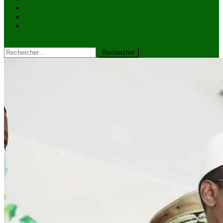
VIDÉOS
Kiosque à journaux
CONTACT
site mode button
Rechercher :