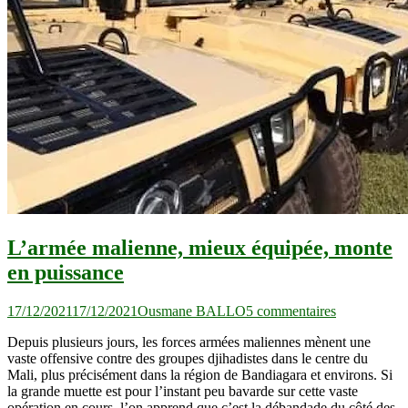
L’armée malienne, mieux équipée, monte
en puissance
sur
17/12/2021
17/12/2021
Ousmane BALLO
5 commentaires
L’armée
Depuis plusieurs jours, les forces armées maliennes mènent une
malienne,
vaste offensive contre des groupes djihadistes dans le centre du
mieux
Mali, plus précisément dans la région de Bandiagara et environs. Si
équipée,
la grande muette est pour l’instant peu bavarde sur cette vaste
monte
opération en cours, l’on apprend que c’est la débandade du côté des