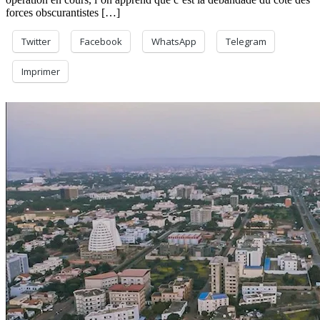
en
forces obscurantistes […]
puissance
Twitter
Facebook
WhatsApp
Telegram
Imprimer