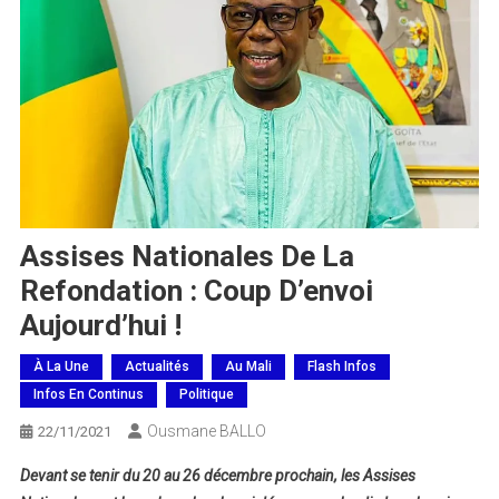
Assises Nationales De La
Refondation : Coup D’envoi
Aujourd’hui !
À La Une
Actualités
Au Mali
Flash Infos
Infos En Continus
Politique
Ousmane BALLO
22/11/2021
Devant se tenir du 20 au 26 décembre prochain, les Assises