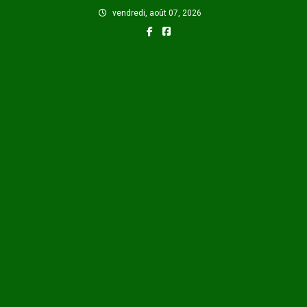
Skip
vendredi, août 07, 2026
to
content