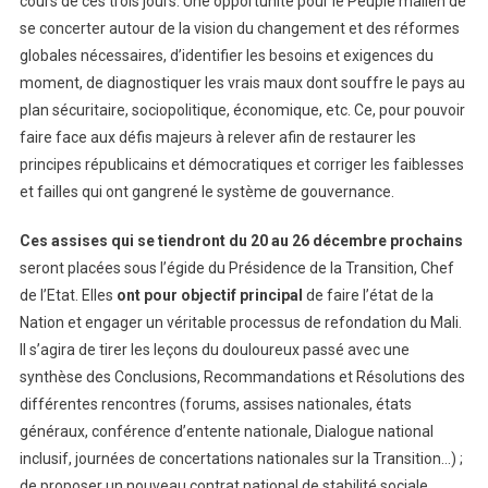
cours de ces trois jours. Une opportunité pour le Peuple malien de
se concerter autour de la vision du changement et des réformes
globales nécessaires, d’identifier les besoins et exigences du
moment, de diagnostiquer les vrais maux dont souffre le pays au
plan sécuritaire, sociopolitique, économique, etc. Ce, pour pouvoir
faire face aux défis majeurs à relever afin de restaurer les
principes républicains et démocratiques et corriger les faiblesses
et failles qui ont gangrené le système de gouvernance.
Ces assises qui se tiendront du 20 au 26 décembre prochains
seront placées sous l’égide du Présidence de la Transition, Chef
de l’Etat. Elles
ont pour objectif principal
de faire l’état de la
Nation et engager un véritable processus de refondation du Mali.
Il s’agira de tirer les leçons du douloureux passé avec une
synthèse des Conclusions, Recommandations et Résolutions des
différentes rencontres (forums, assises nationales, états
généraux, conférence d’entente nationale, Dialogue national
inclusif, journées de concertations nationales sur la Transition…) ;
de proposer un nouveau contrat national de stabilité sociale,