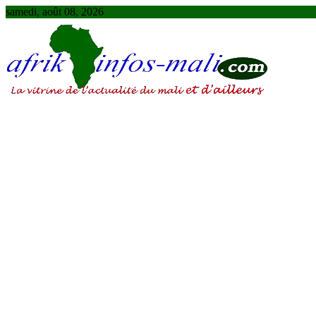
Skip
samedi, août 08, 2026
to
content
AFRIKINFOS MALI
La vitrine de l'actualité du Mali et d'ailleurs