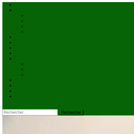
Accueil
Actualités
à la une
Au Mali
En afrique
Internationnal
Brèves
économie
Politique
Santé
Société
éducation
Culture
Faits divers
Sports
VIDÉOS
Kiosque à journaux
CONTACT
site mode button
Rechercher :