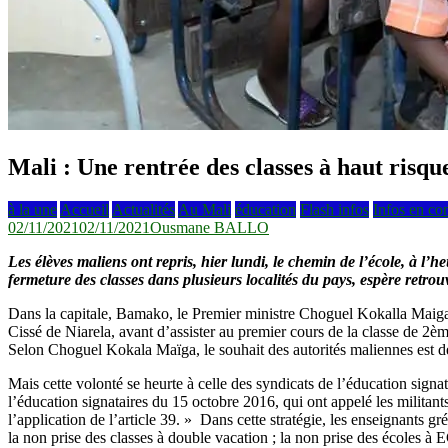
Mali : Une rentrée des classes à haut risqu
à la une
Accueil
Actualités
Au Mali
éducation
Flash infos
Infos en co
02/11/2021
02/11/2021
Ousmane BALLO
Les élèves maliens ont repris, hier lundi, le chemin de l’école, à l’h
fermeture des classes dans plusieurs localités du pays, espère retrou
Dans la capitale, Bamako, le Premier ministre Choguel Kokalla Maiga 
Cissé de Niarela, avant d’assister au premier cours de la classe de 2è
Selon Choguel Kokala Maïga, le souhait des autorités maliennes est de 
Mais cette volonté se heurte à celle des syndicats de l’éducation sign
l’éducation signataires du 15 octobre 2016, qui ont appelé les militant
l’application de l’article 39. » Dans cette stratégie, les enseignants 
la non prise des classes à double vacation ; la non prise des écoles à E