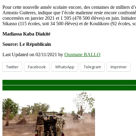
Pour cette nouvelle année scolaire encore, des centaines de milliers d’e
Antonio Gutteres, indique que l’école malienne reste encore confrontée
concernées en janvier 2021 et 1 595 (478 500 élèves) en juin. Initiale
Sikasso (115 écoles, soit 34 500 élèves) et de Koulikoro (92 écoles, s
Madiassa Kaba Diakité
Source: Le Républicain
Last Updated on 02/11/2021 by
Ousmane BALLO
Twitter
Facebook
WhatsApp
Telegram
Imprimer
Navigation
Insécurité dans le Centre du Mali : les terroristes dynamitent le pont 
Rentrée des classes : des élèves demandent aux enseignants « d’arrêter
de
l’article