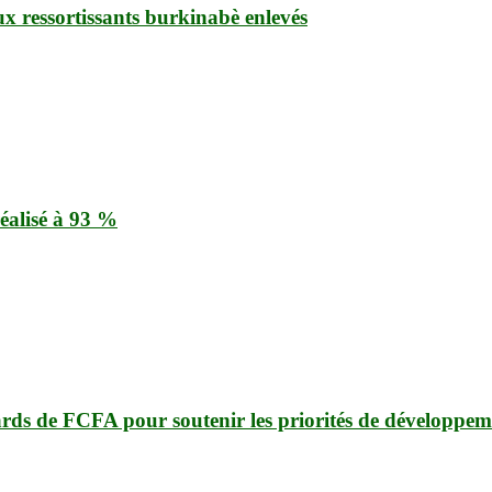
ux ressortissants burkinabè enlevés
éalisé à 93 %
ards de FCFA pour soutenir les priorités de développem