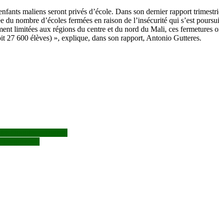
nfants maliens seront privés d’école. Dans son dernier rapport trimestrie
 du nombre d’écoles fermées en raison de l’insécurité qui s’est poursui
ment limitées aux régions du centre et du nord du Mali, ces fermetures o
oit 27 600 élèves) », explique, dans son rapport, Antonio Gutteres.
entre Dogofry – Diabali
 les grèves »