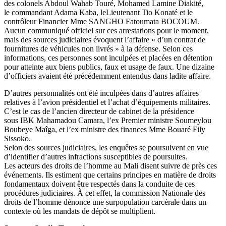
des colonels Abdoul Wahab Touré, Mohamed Lamine Diakité,
le commandant Adama Kaba, leLieutenant Tio Konaté et le
contrôleur Financier Mme SANGHO Fatoumata BOCOUM.
Aucun communiqué officiel sur ces arrestations pour le moment,
mais des sources judiciaires évoquent l’affaire « d’un contrat de
fournitures de véhicules non livrés » à la défense. Selon ces
informations, ces personnes sont inculpées et placées en détention
pour atteinte aux biens publics, faux et usage de faux. Une dizaine
d’officiers avaient été précédemment entendus dans ladite affaire.
D’autres personnalités ont été inculpées dans d’autres affaires
relatives à l’avion présidentiel et l’achat d’équipements militaires.
C’est le cas de l’ancien directeur de cabinet de la présidence
sous IBK Mahamadou Camara, l’ex Premier ministre Soumeylou
Boubeye Maîga, et l’ex ministre des finances Mme Bouaré Fily
Sissoko.
Selon des sources judiciaires, les enquêtes se poursuivent en vue
d’identifier d’autres infractions susceptibles de poursuites.
Les acteurs des droits de l’homme au Mali disent suivre de près ces
événements. Ils estiment que certains principes en matière de droits
fondamentaux doivent être respectés dans la conduite de ces
procédures judiciaires. À cet effet, la commission Nationale des
droits de l’homme dénonce une surpopulation carcérale dans un
contexte où les mandats de dépôt se multiplient.