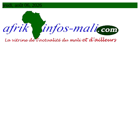
Skip
jeudi, août 06, 2026
to
content
AFRIKINFOS MALI
La vitrine de l'actualité du Mali et d'ailleurs