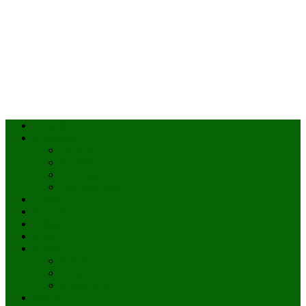
Accueil
Actualités
à la une
Au Mali
En afrique
Internationnal
Brèves
économie
Politique
Santé
Société
éducation
Culture
Faits divers
Sports