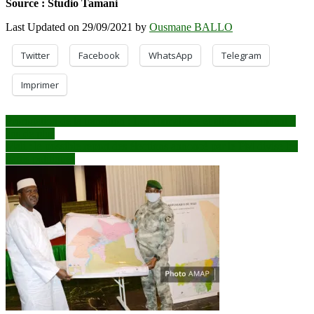
Source : Studio Tamani
Last Updated on 29/09/2021 by
Ousmane BALLO
Twitter
Facebook
WhatsApp
Telegram
Imprimer
Navigation
Prorogation de la transition : Les Hamalistes et alliés demandent 3
ans de plus
de
Mali : le possible report des élections annoncé par le PM divise les
l’article
partis politiques