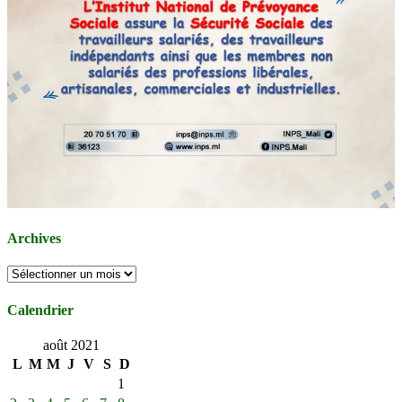
Archives
Archives
Calendrier
août 2021
L
M
M
J
V
S
D
1