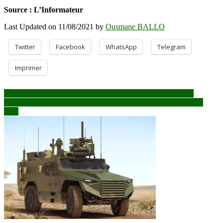
Source : L’Informateur
Last Updated on 11/08/2021 by
Ousmane BALLO
Twitter
Facebook
WhatsApp
Telegram
Imprimer
Navigation
Burkina Faso: premières audiences pour le pôle antiterroriste
Mourdia, Région de Nara : un véhicule des FAMa victime d’un
de
EEI.
l’article