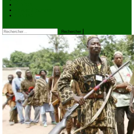
VIDÉOS
Kiosque à journaux
CONTACT
site mode button
Rechercher :