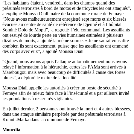
”Les habitants étaient, vendredi, dans les champs quand des
présumés terroristes à bord de motos et de tricycles les ont attaqués”,
a expliqué Moussa Diall maire de la commune rurale de Femaye.
“Nous avons malheureusement enregistré sept morts et six blessés
évacués au centre de santé de référence de Djenné et à l’hôpital
Sominé Dolo de Mopti”, a regretté l’élu communal. Les assaillants
ont essuyé de lourde perte en vies humaines estimées à plusieurs
dizaines de morts, a ajouté la même source. « Je ne saurai vous dire
combien ils sont exactement, puisse que les assaillants ont emmené
des corps avec eux”, a ajouté Moussa Diall.
“Quand, nous avons appris l’attaque automatiquement nous avons
relayé l’information à la hiérarchie, certes les FAMa sont arrivés à
Marebougou mais avec beaucoup de difficultés à cause des fortes
pluies”, a déploré le maire de la localité.
Moussa Diall appelle les autorités à créer un poste de sécurité à
Femaye afin de mieux faire face à l’insécurité et a par ailleurs invité
les populations à rester très vigilantes.
En juillet dernier, 2 personnes ont trouvé la mort et 4 autres blessées,
dans une attaque similaire perpétrée par des présumés terroristes à
Kounti-Marka dans la commune de Femaye.
Mourdia