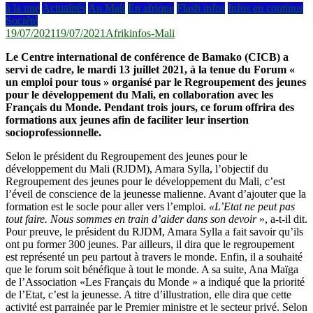
à la une
Actualités
Au Mali
En afrique
Flash infos
Infos en continus
Société
19/07/2021
19/07/2021
Afrikinfos-Mali
Le Centre international de conférence de Bamako (CICB) a
servi de cadre, le mardi 13 juillet 2021, à la tenue du Forum «
un emploi pour tous » organisé par le Regroupement des jeunes
pour le développement du Mali, en collaboration avec les
Français du Monde. Pendant trois jours, ce forum offrira des
formations aux jeunes afin de faciliter leur insertion
socioprofessionnelle.
Selon le président du Regroupement des jeunes pour le
développement du Mali (RJDM), Amara Sylla, l’objectif du
Regroupement des jeunes pour le développement du Mali, c’est
l’éveil de conscience de la jeunesse malienne. Avant d’ajouter que la
formation est le socle pour aller vers l’emploi.
«L’Etat ne peut pas
tout faire. Nous sommes en train d’aider dans son devoir
», a-t-il dit.
Pour preuve, le président du RJDM, Amara Sylla a fait savoir qu’ils
ont pu former 300 jeunes. Par ailleurs, il dira que le regroupement
est représenté un peu partout à travers le monde. Enfin, il a souhaité
que le forum soit bénéfique à tout le monde. A sa suite, Ana Maïga
de l’Association «Les Français du Monde » a indiqué que la priorité
de l’Etat, c’est la jeunesse. A titre d’illustration, elle dira que cette
activité est parrainée par le Premier ministre et le secteur privé. Selon