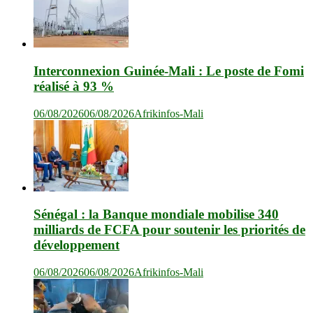
Interconnexion Guinée-Mali : Le poste de Fomi
réalisé à 93 %
06/08/2026
06/08/2026
Afrikinfos-Mali
Sénégal : la Banque mondiale mobilise 340
milliards de FCFA pour soutenir les priorités de
développement
06/08/2026
06/08/2026
Afrikinfos-Mali