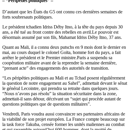
– “Péripéties politiques” –
D’autant que les États du G5 ont connu ces dernières semaines de
forts soubresauts politiques.
Le président tchadien Idriss Déby Itno, à la tête du pays depuis 30
ans, a été tué au front contre des rebelles en avril.Le pouvoir est
désormais assumé par son fils, Mahamat Idriss Déby Itno, 37 ans.
Quant au Mali, il a connu deux putschs en 9 mois dont le dernier en
mai, au cours duquel le colonel Goïta, homme fort du pays, a fait
arrêter le président et le Premier ministre.Paris a suspendu sa
coopération militaire avant de la reprendre la semaine dernière,
“prenant acte” des engagements des autorités de transition.
“Les péripéties politiques au Mali et au Tchad posent régulièrement
la question de notre engagement au Sahel”, admettait devant le sénat
le général Lecointre, qui prendra sa retraite dans quelques jours.
“Nous n’avons pas résolu” la situation sécuritaire dans la zone,
admettait-il sans détour, décrivant un “sujet qui procède autant de
questions politiques que de questions militaires”.
Vendredi, Paris voudra aussi convaincre ses partenaires africains de
la viabilité de son projet européen. La France compte beaucoup sur
la task force Takuba, censée former les unités maliennes au combat
et qui rassemble aujourd’hui 600 hommes, dont la moitié de