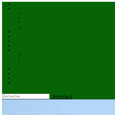
Accueil
Actualités
à la une
Au Mali
En afrique
Internationnal
Brèves
économie
Politique
Santé
Société
éducation
Culture
Faits divers
Sports
VIDÉOS
Kiosque à journaux
CONTACT
site mode button
Rechercher :