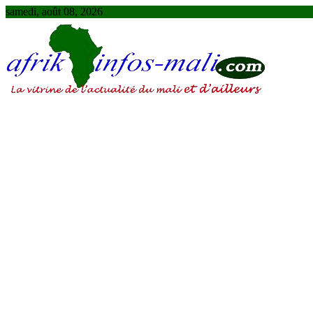
Skip
samedi, août 08, 2026
to
content
AFRIKINFOS MALI
La vitrine de l'actualité du Mali et d'ailleurs