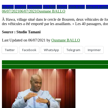
à la une
Accueil
Actualités
Au Mali
Brèves
Flash infos
Infos en conti
06/07/2021
06/07/2021
Ousmane BALLO
À Hawa, village situé dans le cercle de Bourem, deux véhicules de for
des véhicules a été emporté par les assaillants. « Les 40 passagers, 
Source : Studio Tamani
Last Updated on 06/07/2021 by
Ousmane BALLO
Twitter
Facebook
WhatsApp
Telegram
Imprimer
Navigation
Mali : « face à la guerre asymétrique il faut un ensemble de solutions 
Mopti : Le président de la Transition attendu ce mardi dans la Venise
de
l’article