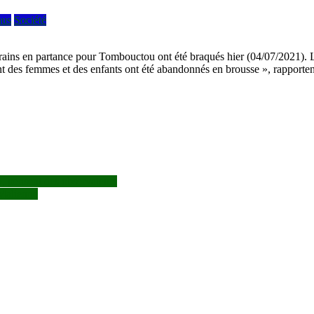
nus
Société
ains en partance pour Tombouctou ont été braqués hier (04/07/2021). Le
dont des femmes et des enfants ont été abandonnés en brousse », rapporte
», pensent des observateurs
 Malienne