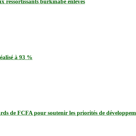
ux ressortissants burkinabè enlevés
éalisé à 93 %
ards de FCFA pour soutenir les priorités de développem