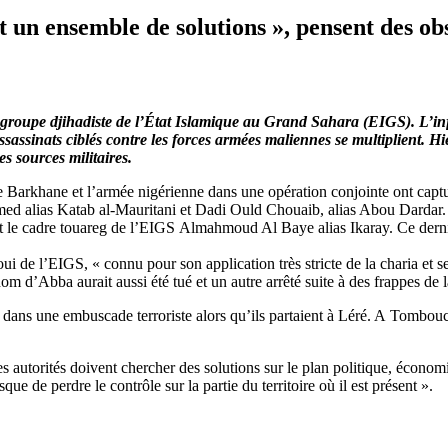
ut un ensemble de solutions », pensent des o
 groupe djihadiste de l’État Islamique au Grand Sahara (EIGS). L’inf
assinats ciblés contre les forces armées maliennes se multiplient. Hie
s sources militaires.
orce Barkhane et l’armée nigérienne dans une opération conjointe ont ca
med alias Katab al-Mauritani et Dadi Ould Chouaib, alias Abou Dardar.
 dont le cadre touareg de l’EIGS Almahmoud Al Baye alias Ikaray. Ce der
i de l’EIGS, « connu pour son application très stricte de la charia et s
m d’Abba aurait aussi été tué et un autre arrêté suite à des frappes de l
és dans une embuscade terroriste alors qu’ils partaient à Léré. A Tombou
s autorités doivent chercher des solutions sur le plan politique, économi
sque de perdre le contrôle sur la partie du territoire où il est présent ».