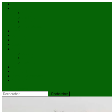
Accueil
Actualités
à la une
Au Mali
En afrique
Internationnal
Brèves
économie
Politique
Santé
Société
éducation
Culture
Faits divers
Sports
VIDÉOS
Kiosque à journaux
CONTACT
site mode button
Rechercher :