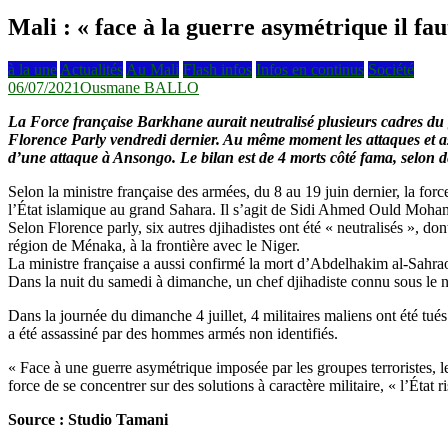
Mali : « face à la guerre asymétrique il fa
à la une
Actualités
Au Mali
Flash infos
Infos en continus
Société
06/07/2021
Ousmane BALLO
La Force française Barkhane aurait neutralisé plusieurs cadres du
Florence Parly vendredi dernier. Au même moment les attaques et ass
d’une attaque à Ansongo. Le bilan est de 4 morts côté fama, selon de
Selon la ministre française des armées, du 8 au 19 juin dernier, la f
l’État islamique au grand Sahara. Il s’agit de Sidi Ahmed Ould Moha
Selon Florence parly, six autres djihadistes ont été « neutralisés »,
région de Ménaka, à la frontière avec le Niger.
La ministre française a aussi confirmé la mort d’Abdelhakim al-Sahraou
Dans la nuit du samedi à dimanche, un chef djihadiste connu sous le no
Dans la journée du dimanche 4 juillet, 4 militaires maliens ont été tu
a été assassiné par des hommes armés non identifiés.
« Face à une guerre asymétrique imposée par les groupes terroristes, le
force de se concentrer sur des solutions à caractère militaire, « l’État ri
Source : Studio Tamani