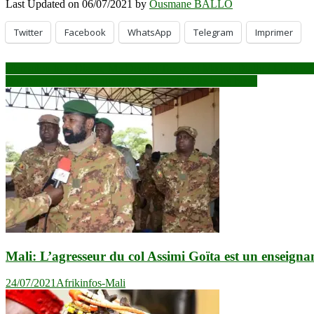
Last Updated on 06/07/2021 by
Ousmane BALLO
Twitter
Facebook
WhatsApp
Telegram
Imprimer
Navigation
Mamadou Igor Diarra, Me Demba Traore et Madou Diallo ! Un tierc
Bourem : des forains attaqués et dépouillés de leurs biens
de
l’article
Mali: L’agresseur du col Assimi Goïta est un enseigna
24/07/2021
Afrikinfos-Mali