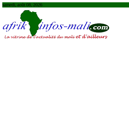
Skip
samedi, août 08, 2026
to
content
AFRIKINFOS MALI
La vitrine de l'actualité du Mali et d'ailleurs