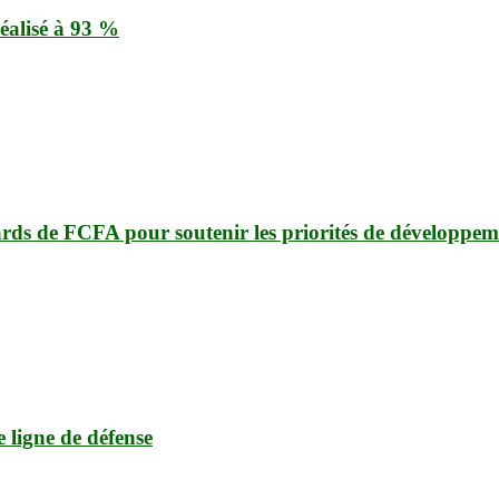
éalisé à 93 %
ards de FCFA pour soutenir les priorités de développem
e ligne de défense