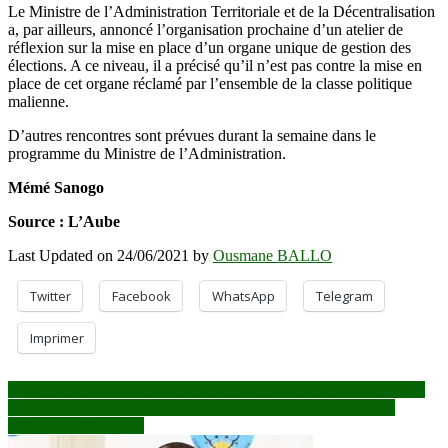
Le Ministre de l’Administration Territoriale et de la Décentralisation
a, par ailleurs, annoncé l’organisation prochaine d’un atelier de
réflexion sur la mise en place d’un organe unique de gestion des
élections. A ce niveau, il a précisé qu’il n’est pas contre la mise en
place de cet organe réclamé par l’ensemble de la classe politique
malienne.
D’autres rencontres sont prévues durant la semaine dans le
programme du Ministre de l’Administration.
Mémé Sanogo
Source : L’Aube
Last Updated on 24/06/2021 by
Ousmane BALLO
Twitter
Facebook
WhatsApp
Telegram
Imprimer
Navigation
43ème promotion de l’EMIA : un prestigieux parrain nommé ATT
Constat du secrétaire général de l’ONU : la situation demeure
de
préoccupante au Mali
l’article