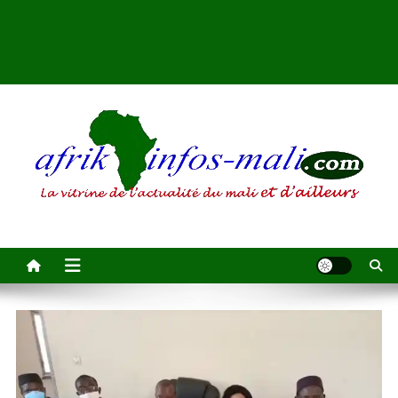
AFRIKINFOS MALI
La vitrine de l'actualité du Mali et d'ailleurs