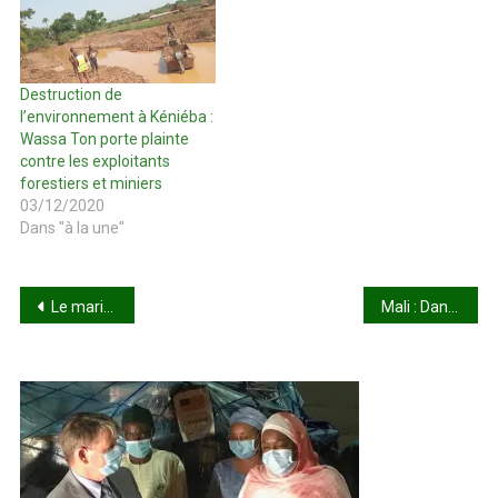
Destruction de
l’environnement à Kéniéba :
Wassa Ton porte plainte
contre les exploitants
forestiers et miniers
03/12/2020
Dans "à la une"
Navigation
Le mariage forcé, un phénomène qui mine notre société!
Mali : Dans l’urgente obligation d’une trêve sociopolitique
de
l’article