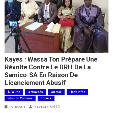
Kayes : Wassa Ton Prépare Une
Révolte Contre Le DRH De La
Semico-SA En Raison De
Licenciement Abusif
À La Une
Actualités
Au Mali
Flash Infos
Infos En Continus
Société
Ousmane BALLO
22/06/2021