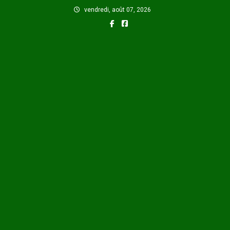
Skip
vendredi, août 07, 2026
to
content