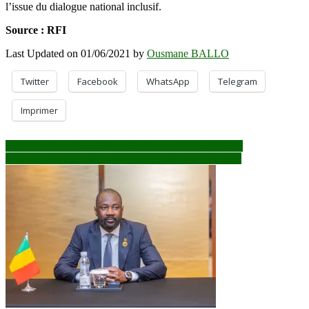
l’issue du dialogue national inclusif.
Source : RFI
Last Updated on 01/06/2021 by
Ousmane BALLO
Twitter
Facebook
WhatsApp
Telegram
Imprimer
Navigation
Mali: jour de retrouvailles entre l’imam Dicko et le M5
Matches amicaux : trois forfaits dans le rang des aigles
de
l’article