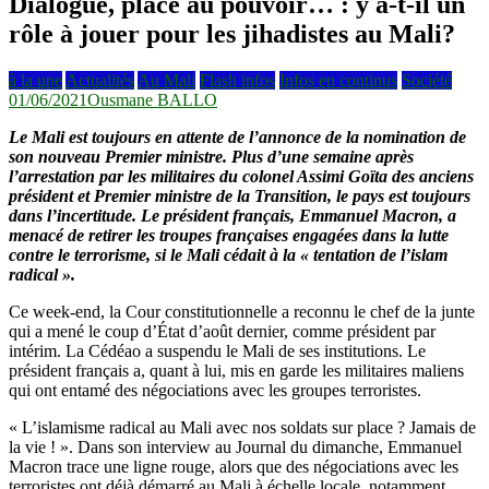
Dialogue, place au pouvoir… : y a-t-il un
rôle à jouer pour les jihadistes au Mali?
à la une
Actualités
Au Mali
Flash infos
Infos en continus
Société
01/06/2021
Ousmane BALLO
Le Mali est toujours en attente de l’annonce de la nomination de
son nouveau Premier ministre. Plus d’une semaine après
l’arrestation par les militaires du colonel Assimi Goïta des anciens
président et Premier ministre de la Transition, le pays est toujours
dans l’incertitude. Le président français, Emmanuel Macron, a
menacé de retirer les troupes françaises engagées dans la lutte
contre le terrorisme, si le Mali cédait à la « tentation de l’islam
radical ».
Ce week-end, la Cour constitutionnelle a reconnu le chef de la junte
qui a mené le coup d’État d’août dernier, comme président par
intérim. La Cédéao a suspendu le Mali de ses institutions. Le
président français a, quant à lui, mis en garde les militaires maliens
qui ont entamé des négociations avec les groupes terroristes.
« L’islamisme radical au Mali avec nos soldats sur place ? Jamais de
la vie ! ». Dans son interview au Journal du dimanche, Emmanuel
Macron trace une ligne rouge, alors que des négociations avec les
terroristes ont déjà démarré au Mali à échelle locale, notamment