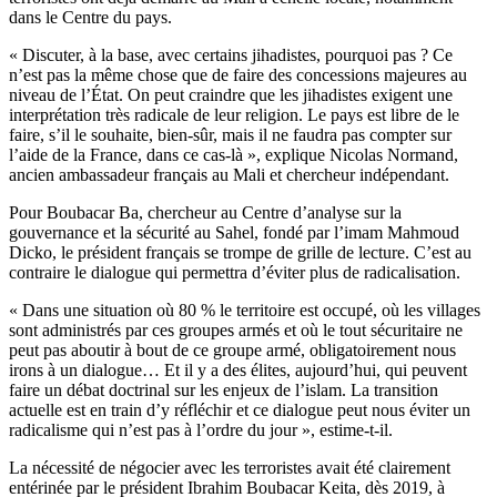
dans le Centre du pays.
« Discuter, à la base, avec certains jihadistes, pourquoi pas ? Ce
n’est pas la même chose que de faire des concessions majeures au
niveau de l’État. On peut craindre que les jihadistes exigent une
interprétation très radicale de leur religion. Le pays est libre de le
faire, s’il le souhaite, bien-sûr, mais il ne faudra pas compter sur
l’aide de la France, dans ce cas-là », explique Nicolas Normand,
ancien ambassadeur français au Mali et chercheur indépendant.
Pour Boubacar Ba, chercheur au Centre d’analyse sur la
gouvernance et la sécurité au Sahel, fondé par l’imam Mahmoud
Dicko, le président français se trompe de grille de lecture. C’est au
contraire le dialogue qui permettra d’éviter plus de radicalisation.
« Dans une situation où 80 % le territoire est occupé, où les villages
sont administrés par ces groupes armés et où le tout sécuritaire ne
peut pas aboutir à bout de ce groupe armé, obligatoirement nous
irons à un dialogue… Et il y a des élites, aujourd’hui, qui peuvent
faire un débat doctrinal sur les enjeux de l’islam. La transition
actuelle est en train d’y réfléchir et ce dialogue peut nous éviter un
radicalisme qui n’est pas à l’ordre du jour », estime-t-il.
La nécessité de négocier avec les terroristes avait été clairement
entérinée par le président Ibrahim Boubacar Keita, dès 2019, à