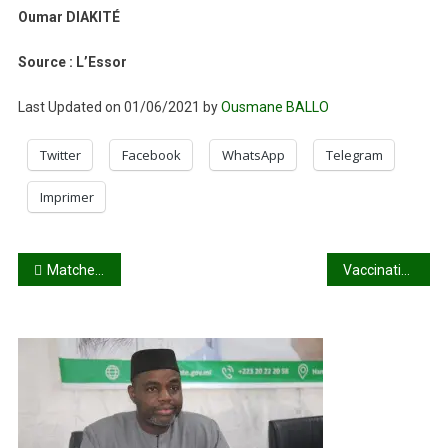
Oumar DIAKITÉ
Source : L’Essor
Last Updated on 01/06/2021 by
Ousmane BALLO
Twitter
Facebook
WhatsApp
Telegram
Imprimer
Navigation
Matches amicaux : trois forfaits dans le rang des aigles
Vaccination contre la Covid-19 : La population adhère petit à petit
de
l’article