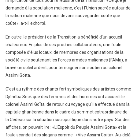
l’implication de tous pour la réussite de la Transition. «Ce que je
demande à la population malienne, c’est l’Union sacrée autour de
la nation malienne que nous devons sauvegarder coûte que
coûte», a-t-il exhorté.
En outre, le président de la Transition a bénéficié d’un accueil
chaleureux. En plus de ses proches collaborateurs, une foule
composée d’élus locaux, de membres des organisations de la
société civile soutenant les Forces armées maliennes (FAMa), a
bravé un soleil ardent, pour témoigner son soutien au colonel
Assimi Goïta.
C’est au rythme des chants fort symboliques des artistes comme
Djénéba Seck que des femmes et des hommes ont accueilli le
colonel Assimi Goïta, de retour du voyage qu’il a effectué dans la
capitale ghanéenne dans le cadre du sommet extraordinaire de
la Cedeao sur la situation sociopolitique dans notre pays. Sur des
affiches, on pouvait lire : «L’Espoir du Peuple Assimi Goïta» et la
foule scandait des slogans comme : «Vive Assimi Goïta». Au-delà