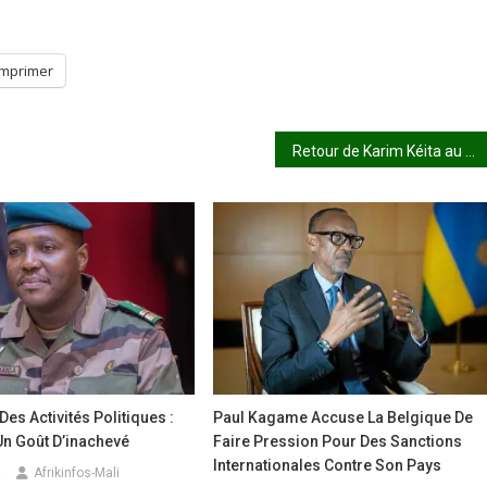
Imprimer
Retour de Karim Kéita au bercail : La nouvelle fait jaser
es Activités Politiques :
Paul Kagame Accuse La Belgique De
Un Goût D’inachevé
Faire Pression Pour Des Sanctions
Internationales Contre Son Pays
Afrikinfos-Mali