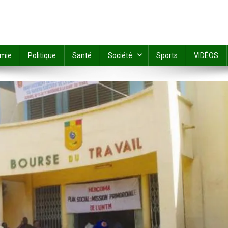
mie
Politique
Santé
Société
Sports
VIDÉOS