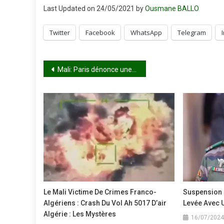
Last Updated on 24/05/2021 by
Ousmane BALLO
Twitter
Facebook
WhatsApp
Telegram
Navigation
Mali: Paris dénonce une “manipulation” contre l’armée française à Bounti
de
l’article
Le Mali Victime De Crimes Franco-
Suspension D
Algériens : Crash Du Vol Ah 5017 D’air
Levée Avec 
Algérie : Les Mystères
16/07/2024