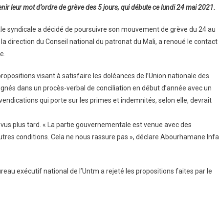
tenir leur mot d’ordre de grève des 5 jours, qui débute ce lundi 24 mai 2021.
ale syndicale a décidé de poursuivre son mouvement de grève du 24 au
a direction du Conseil national du patronat du Mali, a renoué le contact
e.
opositions visant à satisfaire les doléances de l’Union nationale des
 signés dans un procès-verbal de conciliation en début d’année avec un
dications qui porte sur les primes et indemnités, selon elle, devrait
revus plus tard. « La partie gouvernementale est venue avec des
res conditions. Cela ne nous rassure pas », déclare Abourhamane Infa
reau exécutif national de l’Untm a rejeté les propositions faites par le