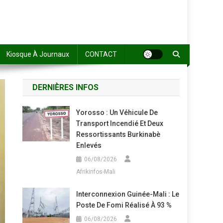
Kiosque À Journaux
CONTACT
DERNIÈRES INFOS
Yorosso : Un Véhicule De
Transport Incendié Et Deux
Ressortissants Burkinabè
Enlevés
06/08/2026
Afrikinfos-Mali
Interconnexion Guinée-Mali : Le
Poste De Fomi Réalisé À 93 %
06/08/2026