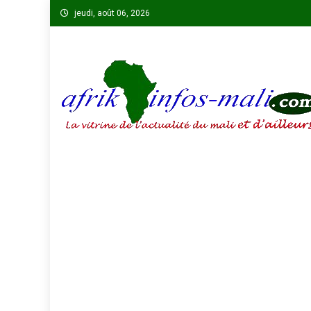
Skip
jeudi, août 06, 2026
to
content
AFRIKINFOS MALI
La vitrine de l'actualité du Mali et d'ailleurs