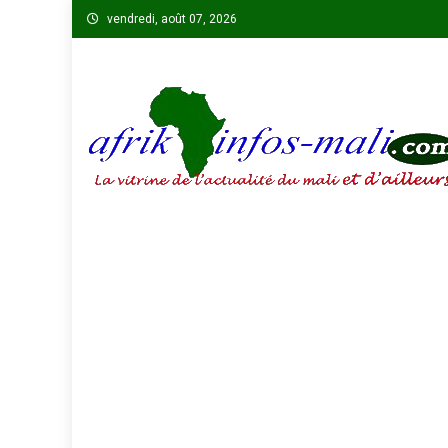
Skip
vendredi, août 07, 2026
to
content
AFRIKINFOS MALI
La vitrine de l'actualité du Mali et d'ailleurs