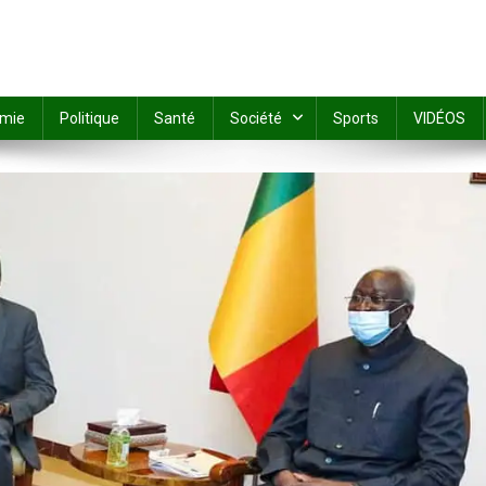
mie
Politique
Santé
Société
Sports
VIDÉOS