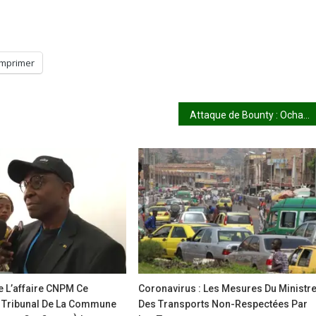
Imprimer
Attaque de Bounty : Ocha Mali réitère son appel à l’ouverture d’une enquête
 L’affaire CNPM Ce
Coronavirus : Les Mesures Du Ministr
 Tribunal De La Commune
Des Transports Non-Respectées Par