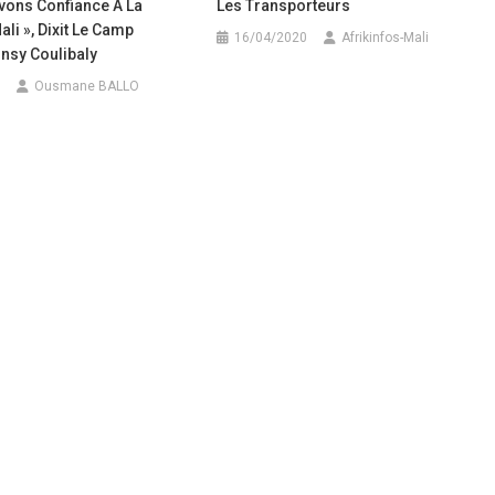
Avons Confiance À La
Les Transporteurs
ali », Dixit Le Camp
16/04/2020
Afrikinfos-Mali
sy Coulibaly
Ousmane BALLO