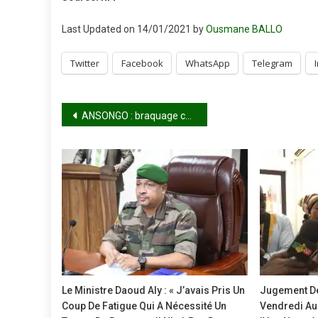
Last Updated on 14/01/2021 by
Ousmane BALLO
Twitter
Facebook
WhatsApp
Telegram
Navigation
ANSONGO : braquage contre des forains de retour de Lellehoye
de
l’article
Le Ministre Daoud Aly : « J’avais Pris Un
Jugement De
Coup De Fatigue Qui A Nécessité Un
Vendredi Au