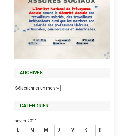
ARCHIVES
Archives
CALENDRIER
janvier 2021
L
M
M
J
V
S
D