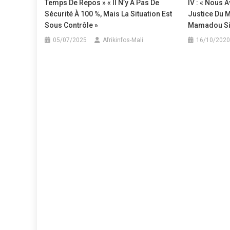
Temps De Repos » « Il N’y A Pas De
IV : « Nous 
Sécurité À 100 %, Mais La Situation Est
Justice Du M
Sous Contrôle »
Mamadou Sin
05/07/2025
Afrikinfos-Mali
16/10/2020