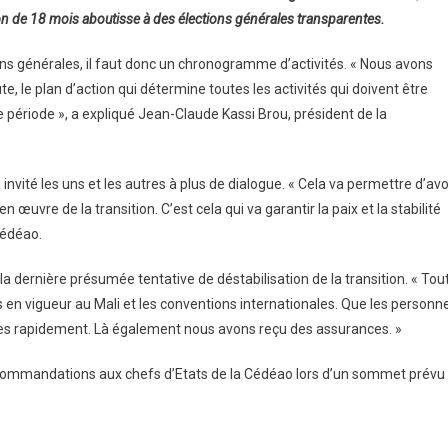
on de 18 mois aboutisse à des élections générales transparentes.
ions générales, il faut donc un chronogramme d’activités. « Nous avons
ute, le plan d’action qui détermine toutes les activités qui doivent être
te période », a expliqué Jean-Claude Kassi Brou, président de la
a invité les uns et les autres à plus de dialogue. « Cela va permettre d’avo
 œuvre de la transition. C’est cela qui va garantir la paix et la stabilité
Cédéao.
la dernière présumée tentative de déstabilisation de la transition. « Tou
 en vigueur au Mali et les conventions internationales. Que les personn
ées rapidement. Là également nous avons reçu des assurances. »
ecommandations aux chefs d’Etats de la Cédéao lors d’un sommet prévu