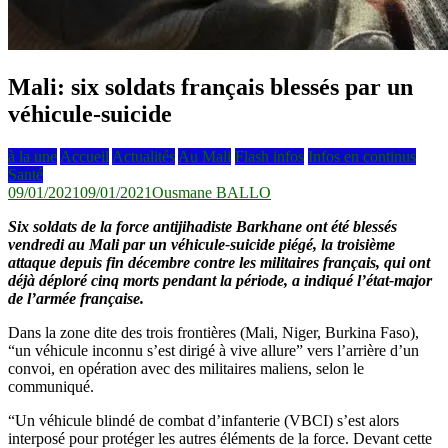
Mali: six soldats français blessés par un
véhicule-suicide
à la une
Accueil
Actualités
Au Mali
Flash infos
Infos en continus
Santé
09/01/2021
09/01/2021
Ousmane BALLO
Six soldats de la force antijihadiste Barkhane ont été blessés
vendredi au Mali par un véhicule-suicide piégé, la troisième
attaque depuis fin décembre contre les militaires français, qui ont
déjà déploré cinq morts pendant la période, a indiqué l’état-major
de l’armée française.
Dans la zone dite des trois frontières (Mali, Niger, Burkina Faso),
“un véhicule inconnu s’est dirigé à vive allure” vers l’arrière d’un
convoi, en opération avec des militaires maliens, selon le
communiqué.
“Un véhicule blindé de combat d’infanterie (VBCI) s’est alors
interposé pour protéger les autres éléments de la force. Devant cette