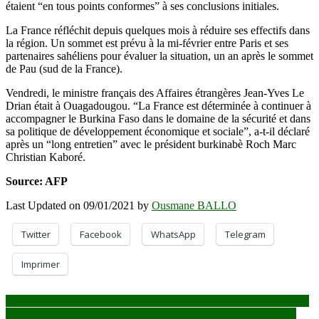
étaient “en tous points conformes” à ses conclusions initiales.
La France réfléchit depuis quelques mois à réduire ses effectifs dans
la région. Un sommet est prévu à la mi-février entre Paris et ses
partenaires sahéliens pour évaluer la situation, un an après le sommet
de Pau (sud de la France).
Vendredi, le ministre français des Affaires étrangères Jean-Yves Le
Drian était à Ouagadougou. “La France est déterminée à continuer à
accompagner le Burkina Faso dans le domaine de la sécurité et dans
sa politique de développement économique et sociale”, a-t-il déclaré
après un “long entretien” avec le président burkinabè Roch Marc
Christian Kaboré.
Source: AFP
Last Updated on 09/01/2021 by
Ousmane BALLO
Twitter
Facebook
WhatsApp
Telegram
Imprimer
Navigation
Départements ministériels : Dans le secret de nominations des DFM
Trump annonce qu’il n’assistera pas à la prestation de serment de