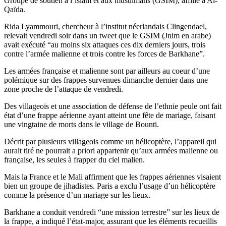
Groupe de soutien à l’islam et aux musulmans (GSIM), affilié à Al-
Qaïda.
Rida Lyammouri, chercheur à l’institut néerlandais Clingendael,
relevait vendredi soir dans un tweet que le GSIM (Jnim en arabe)
avait exécuté “au moins six attaques ces dix derniers jours, trois
contre l’armée malienne et trois contre les forces de Barkhane”.
Les armées française et malienne sont par ailleurs au coeur d’une
polémique sur des frappes survenues dimanche dernier dans une
zone proche de l’attaque de vendredi.
Des villageois et une association de défense de l’ethnie peule ont fait
état d’une frappe aérienne ayant atteint une fête de mariage, faisant
une vingtaine de morts dans le village de Bounti.
Décrit par plusieurs villageois comme un hélicoptère, l’appareil qui
aurait tiré ne pourrait a priori appartenir qu’aux armées malienne ou
française, les seules à frapper du ciel malien.
Mais la France et le Mali affirment que les frappes aériennes visaient
bien un groupe de jihadistes. Paris a exclu l’usage d’un hélicoptère
comme la présence d’un mariage sur les lieux.
Barkhane a conduit vendredi “une mission terrestre” sur les lieux de
la frappe, a indiqué l’état-major, assurant que les éléments recueillis