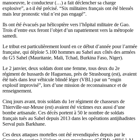
manoeuvre, le conducteur (…) a fait déclencher sa charge
explosive”, a-t-il été précisé. “Six militaires français ont été blessés
mais leur pronostic vital n’est pas engagé”.
Ils ont été évacués par hélicoptère vers l’hôpital militaire de Gao.
Trois d’entre eux feront l’objet d’un rapatriement vers la métropole
samedi.
Le tribut est particulièrement lourd en ce début d’année pour l’armée
française, qui déploie 5.100 hommes au Sahel aux côtés des armées
du G5 Sahel (Mauritanie, Mali, Tchad, Burkina Faso, Niger).
Le 2 janvier, deux soldats dont une femme, tous deux du 2e
régiment de hussards de Haguenau, près de Strasbourg (est), avaient
été tués dans leur véhicule blindé léger (VBL) par un “engin
explosif improvisé”, lors d’une mission de reconnaissance et de
renseignement.
Cinq jours avant, trois soldats du 1er régiment de chasseurs de
Thierville-sur-Meuse (est) avaient été victimes eux aussi d’une
bombe artisanale. Ces décès portent à 50 le nombre de soldats
français tués au Sahel depuis 2013 dans les opérations antijihadistes
Serval puis Barkhane.
Ces deux attaques mortelles ont été revendiquées depuis par le