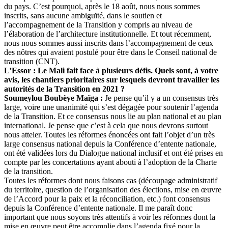
du pays. C’est pourquoi, après le 18 août, nous nous sommes
inscrits, sans aucune ambiguïté, dans le soutien et
l’accompagnement de la Transition y compris au niveau de
l’élaboration de l’architecture institutionnelle. Et tout récemment,
nous nous sommes aussi inscrits dans l’accompagnement de ceux
des nôtres qui avaient postulé pour être dans le Conseil national de
transition (CNT).
L’Essor : Le Mali fait face à plusieurs défis. Quels sont, à votre
avis, les chantiers prioritaires sur lesquels devront travailler les
autorités de la Transition en 2021 ?
Soumeylou Boubèye Maïga :
Je pense qu’il y a un consensus très
large, voire une unanimité qui s’est dégagée pour soutenir l’agenda
de la Transition. Et ce consensus nous lie au plan national et au plan
international. Je pense que c’est à cela que nous devrons surtout
nous atteler. Toutes les réformes énoncées ont fait l’objet d’un très
large consensus national depuis la Conférence d’entente nationale,
ont été validées lors du Dialogue national inclusif et ont été prises en
compte par les concertations ayant abouti à l’adoption de la Charte
de la transition.
Toutes les réformes dont nous faisons cas (découpage administratif
du territoire, question de l’organisation des élections, mise en œuvre
de l’Accord pour la paix et la réconciliation, etc.) font consensus
depuis la Conférence d’entente nationale. Il me paraît donc
important que nous soyons très attentifs à voir les réformes dont la
mise en œuvre peut être accomplie dans l’agenda fixé pour la