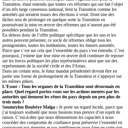
Transition. étant entendu que toutes ces réformes qui ont fait l’objet
d’un très large consensus national, lient la Transition comme les
autorités qui seraient issues des élections à venir. Dont une des
tâches sera de prolonger en quelque sorte la Transition en
poursuivant la mise en œuvre des réformes qui n’auront pas été
possibles pendant la Transition.
En dehors donc de l’offre politique spécifique que les uns et les
autres peuvent présenter, ce socle de réformes oblige tous les
protagonistes, toutes les institutions, toutes les futures autorités.
Parce que c’est sur cela que l’ensemble du pays s’est entendu. C’est
pourquoi, j’estime que leur mise en œuvre doit continuer de reposer
sur les forces politiques les plus représentatives ainsi que sur des
représentants de la société civile et des FAmas.
Dans un certain sens, le futur mandat présidentiel devrait être en
partie une forme de prolongement de la Transition et s’appuyer sur
les mêmes piliers.
L’Essor : Tous les organes de la Transition sont désormais en
place. Quel regard portez-vous sur les actions menées par les
autorités qui tiennent les rênes du pays depuis un peu plus de
trois mois ?
Soumeylou Boubèye Maïga :
Je porte un regard lucide, parce que
j’ai toujours souhaité que nous fassions tous preuve d’un esprit de
raison. C’est-à-dire que nous démontrions les capacités à nous
concéder des compromis de confiance pour préserver l’essentiel en
conjuguant nos énergies et nos intelligences pour faire en sorte que