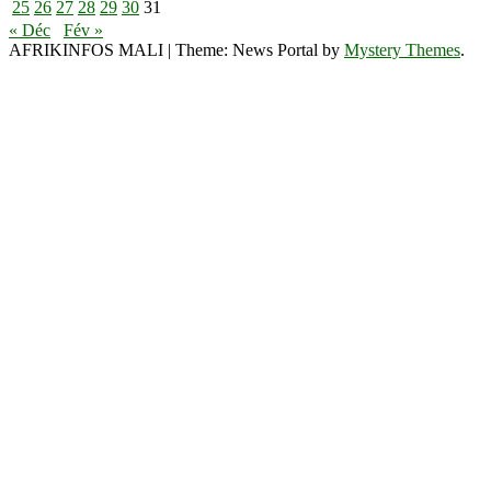
25
26
27
28
29
30
31
« Déc
Fév »
AFRIKINFOS MALI
|
Theme: News Portal by
Mystery Themes
.