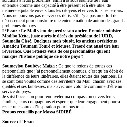
solutions à leurs problèmes, enfin à la souveraineté de l’état
entendue comme une capacité à être présent et à être utile, de
manière équitable envers tous les citoyens et envers tous les terroirs.
Nous ne pouvons pas relever ces défis, s’il n’y a pas un effort de
dépassement pour construire une entente nationale autour des grands
problèmes du pays.
L’Essor : Le Mali vient de perdre son ancien Premier ministre
Modibo Keïta, juste après le décès du président de l’URD,
Soumaïla Cissé. Quelques mois plutôt, les anciens présidents
Amadou Toumani Touré et Moussa Traoré ont aussi tiré leur
révérence. Que retenez-vous de ces personnalités qui ont
marqué l’histoire politique de notre pays ?
Soumeylou Boubèye Maïga :
Ce que je retiens de toutes ces
personnalités que j’ai personnellement connues, c’est qu’en dépit de
la différence de leurs itinéraires, elles étaient toutes des patriotes. Ils
se sont tous voulus comme des serviteurs du Mali, chacun avec ses
qualités et ses faiblesses, mais avec une volonté commune d’être au
service du pays.
Je saisi l’occasion pour renouveler ma compassion envers leurs
familles, leurs compagnons et espérer que leur engagement pourra
rester une source d’inspiration pour nous tous.
Propos recueillis par Massa SIDIBÉ
Source : L’Essor