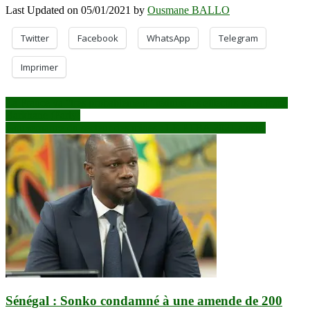
Last Updated on 05/01/2021 by
Ousmane BALLO
Twitter
Facebook
WhatsApp
Telegram
Imprimer
Navigation
La France va “très probablement” réduire les effectifs de sa force
Barkhane (Parly)
de
Gouvernance du secteur des mines : LE PTBA 2021 ajusté
l’article
Sénégal : Sonko condamné à une amende de 200