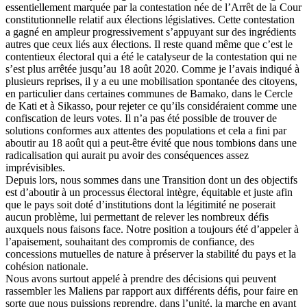
essentiellement marquée par la contestation née de l’Arrêt de la Cour
constitutionnelle relatif aux élections législatives. Cette contestation
a gagné en ampleur progressivement s’appuyant sur des ingrédients
autres que ceux liés aux élections. Il reste quand même que c’est le
contentieux électoral qui a été le catalyseur de la contestation qui ne
s’est plus arrêtée jusqu’au 18 août 2020. Comme je l’avais indiqué à
plusieurs reprises, il y a eu une mobilisation spontanée des citoyens,
en particulier dans certaines communes de Bamako, dans le Cercle
de Kati et à Sikasso, pour rejeter ce qu’ils considéraient comme une
confiscation de leurs votes. Il n’a pas été possible de trouver de
solutions conformes aux attentes des populations et cela a fini par
aboutir au 18 août qui a peut-être évité que nous tombions dans une
radicalisation qui aurait pu avoir des conséquences assez
imprévisibles.
Depuis lors, nous sommes dans une Transition dont un des objectifs
est d’aboutir à un processus électoral intègre, équitable et juste afin
que le pays soit doté d’institutions dont la légitimité ne poserait
aucun problème, lui permettant de relever les nombreux défis
auxquels nous faisons face. Notre position a toujours été d’appeler à
l’apaisement, souhaitant des compromis de confiance, des
concessions mutuelles de nature à préserver la stabilité du pays et la
cohésion nationale.
Nous avons surtout appelé à prendre des décisions qui peuvent
rassembler les Maliens par rapport aux différents défis, pour faire en
sorte que nous puissions reprendre, dans l’unité, la marche en avant