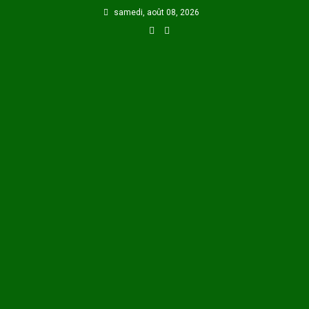
Skip
samedi, août 08, 2026
to
content