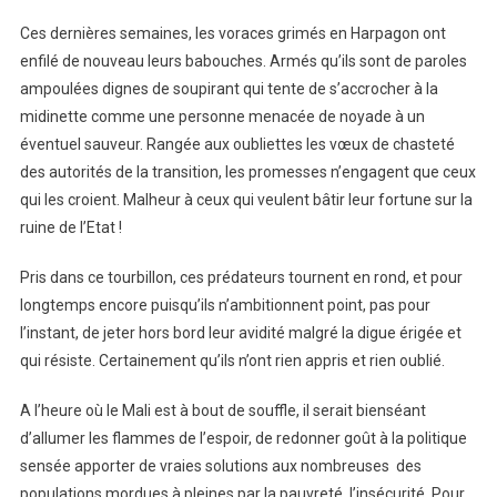
Ces dernières semaines, les voraces grimés en Harpagon ont
enfilé de nouveau leurs babouches. Armés qu’ils sont de paroles
ampoulées dignes de soupirant qui tente de s’accrocher à la
midinette comme une personne menacée de noyade à un
éventuel sauveur. Rangée aux oubliettes les vœux de chasteté
des autorités de la transition, les promesses n’engagent que ceux
qui les croient. Malheur à ceux qui veulent bâtir leur fortune sur la
ruine de l’Etat !
Pris dans ce tourbillon, ces prédateurs tournent en rond, et pour
longtemps encore puisqu’ils n’ambitionnent point, pas pour
l’instant, de jeter hors bord leur avidité malgré la digue érigée et
qui résiste. Certainement qu’ils n’ont rien appris et rien oublié.
A l’heure où le Mali est à bout de souffle, il serait bienséant
d’allumer les flammes de l’espoir, de redonner goût à la politique
sensée apporter de vraies solutions aux nombreuses des
populations mordues à pleines par la pauvreté, l’insécurité. Pour