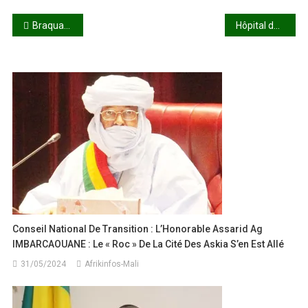
Navigation
Braquage au Grand marché : 11 millions emportés
Hôpital du Mali : La grande désorganisation
de
l’article
Conseil National De Transition : L’Honorable Assarid Ag
IMBARCAOUANE : Le « Roc » De La Cité Des Askia S’en Est Allé
31/05/2024
Afrikinfos-Mali