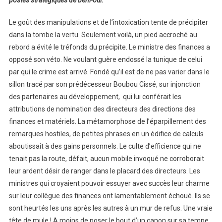
postes stratégiques de béni-oui.
Le goût des manipulations et de l’intoxication tente de précipiter
dans la tombe la vertu. Seulement voilà, un pied accroché au
rebord a évité le tréfonds du précipite. Le ministre des finances a
opposé son véto. Ne voulant guère endossé la tunique de celui
par qui le crime est arrivé. Fondé qu’il est de ne pas varier dans le
sillon tracé par son prédécesseur Boubou Cissé, sur injonction
des partenaires au développement, qui lui conférait les
attributions de nomination des directeurs des directions des
finances et matériels. La métamorphose de l’éparpillement des
remarques hostiles, de petites phrases en un édifice de calculs
aboutissait à des gains personnels. Le culte d’efficience qui ne
tenait pas la route, défait, aucun mobile invoqué ne corroborait
leur ardent désir de ranger dans le placard des directeurs. Les
ministres qui croyaient pouvoir essuyer avec succès leur charme
sur leur collègue des finances ont lamentablement échoué. Ils se
sont heurtés les uns après les autres à un mur de refus. Une vraie
tête de mule ! A moins de poser le bout d’un canon sur sa tempe,