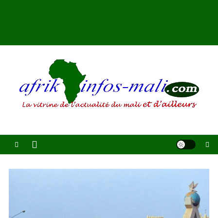
AFRIKINFOS MALI
La vitrine de l'actualité du Mali et d'ailleurs