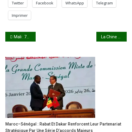
Twitter
Facebook
WhatsApp
Telegram
Imprimer
Navigation
Mali : 72 civils tués par des engins explosifs improvisés en 2022 (OCHA)
La Chine dit travailler avec la Russie pour un monde “plus juste”
de
l’article
Maroc–Sénégal : Rabat Et Dakar Renforcent Leur Partenariat
Stratégique Par Une Série D’accords Majeurs