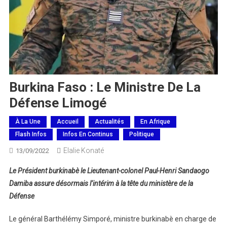
Burkina Faso : Le Ministre De La
Défense Limogé
À La Une
Accueil
Actualités
En Afrique
Flash Infos
Infos En Continus
Politique
Elalie Konaté
13/09/2022
Le Président burkinabè le Lieutenant-colonel Paul-Henri Sandaogo
Damiba assure désormais l’intérim à la tête du ministère de la
Défense
Le général Barthélémy Simporé, ministre burkinabè en charge de