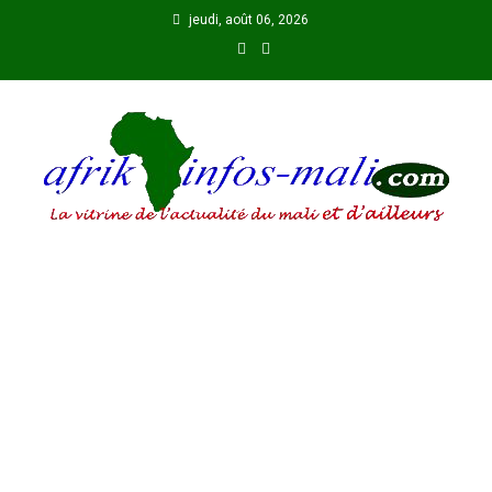
Skip
jeudi, août 06, 2026
to
content
AFRIKINFOS MALI
La vitrine de l'actualité du Mali et d'ailleurs