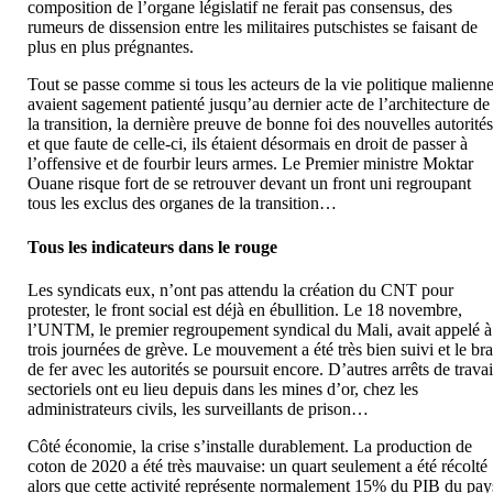
composition de l’organe législatif ne ferait pas consensus, des
rumeurs de dissension entre les militaires putschistes se faisant de
plus en plus prégnantes.
Tout se passe comme si tous les acteurs de la vie politique malienn
avaient sagement patienté jusqu’au dernier acte de l’architecture de
la transition, la dernière preuve de bonne foi des nouvelles autorités
et que faute de celle-ci, ils étaient désormais en droit de passer à
l’offensive et de fourbir leurs armes. Le Premier ministre Moktar
Ouane risque fort de se retrouver devant un front uni regroupant
tous les exclus des organes de la transition…
Tous les indicateurs dans le rouge
Les syndicats eux, n’ont pas attendu la création du CNT pour
protester, le front social est déjà en ébullition. Le 18 novembre,
l’UNTM, le premier regroupement syndical du Mali, avait appelé à
trois journées de grève. Le mouvement a été très bien suivi et le br
de fer avec les autorités se poursuit encore. D’autres arrêts de travai
sectoriels ont eu lieu depuis dans les mines d’or, chez les
administrateurs civils, les surveillants de prison…
Côté économie, la crise s’installe durablement. La production de
coton de 2020 a été très mauvaise: un quart seulement a été récolté
alors que cette activité représente normalement 15% du PIB du pay