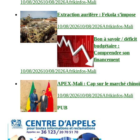
10/08/2026
10/08/2026
Afrikinfos-Mali
Extraction aurifère : Fekola s’impose
10/08/2026
10/08/2026
Afrikinfos-Mali
Bon à savoir / déficit
budgétaire :
Comprendre son
financement
10/08/2026
10/08/2026
Afrikinfos-Mali
APEX-Mali : Cap sur le marché chinoi
10/08/2026
10/08/2026
Afrikinfos-Mali
PUB