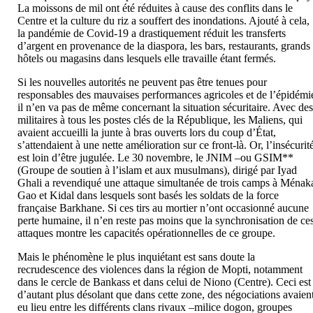
La moissons de mil ont été réduites à cause des conflits dans le
Centre et la culture du riz a souffert des inondations. Ajouté à cela,
la pandémie de Covid-19 a drastiquement réduit les transferts
d’argent en provenance de la diaspora, les bars, restaurants, grands
hôtels ou magasins dans lesquels elle travaille étant fermés.
Si les nouvelles autorités ne peuvent pas être tenues pour
responsables des mauvaises performances agricoles et de l’épidémi
il n’en va pas de même concernant la situation sécuritaire. Avec de
militaires à tous les postes clés de la République, les Maliens, qui
avaient accueilli la junte à bras ouverts lors du coup d’État,
s’attendaient à une nette amélioration sur ce front-là. Or, l’insécurit
est loin d’être jugulée. Le 30 novembre, le JNIM –ou GSIM**
(Groupe de soutien à l’islam et aux musulmans), dirigé par Iyad
Ghali a revendiqué une attaque simultanée de trois camps à Ménak
Gao et Kidal dans lesquels sont basés les soldats de la force
française Barkhane. Si ces tirs au mortier n’ont occasionné aucune
perte humaine, il n’en reste pas moins que la synchronisation de ce
attaques montre les capacités opérationnelles de ce groupe.
Mais le phénomène le plus inquiétant est sans doute la
recrudescence des violences dans la région de Mopti, notamment
dans le cercle de Bankass et dans celui de Niono (Centre). Ceci est
d’autant plus désolant que dans cette zone, des négociations avaien
eu lieu entre les différents clans rivaux –milice dogon, groupes