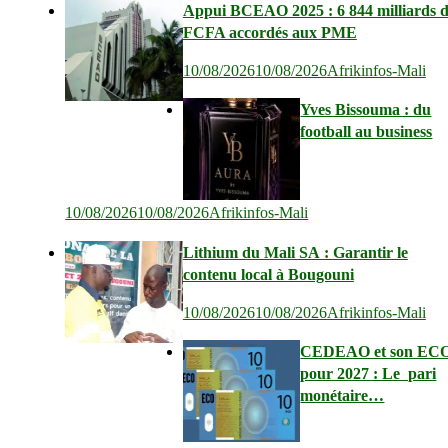
Appui BCEAO 2025 : 6 844 milliards 
FCFA accordés aux PME
10/08/2026
10/08/2026
Afrikinfos-Mali
Yves Bissouma : du
football au business
10/08/2026
10/08/2026
Afrikinfos-Mali
Lithium du Mali SA : Garantir le
contenu local à Bougouni
10/08/2026
10/08/2026
Afrikinfos-Mali
CEDEAO et son EC
pour 2027 : Le pari
monétaire…