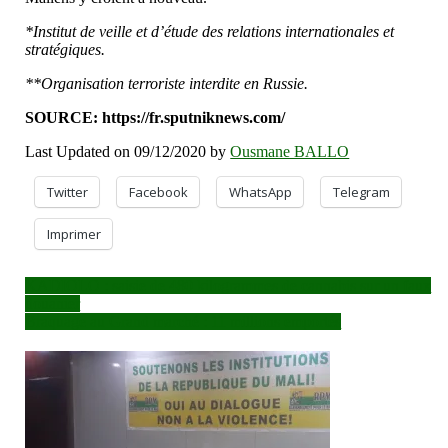
*Institut de veille et d’étude des relations internationales et
stratégiques.
**Organisation terroriste interdite en Russie.
SOURCE: https://fr.sputniknews.com/
Last Updated on 09/12/2020 by
Ousmane BALLO
Twitter
Facebook
WhatsApp
Telegram
Imprimer
Navigation
KADIOLO : saisie de 480 kilogrammes de cannabis sur un faux
douanier
de
Braquage au Grand marché : 11 millions emportés
l’article