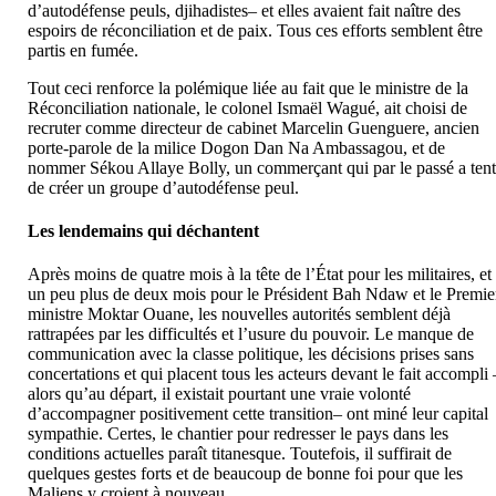
d’autodéfense peuls, djihadistes– et elles avaient fait naître des
espoirs de réconciliation et de paix. Tous ces efforts semblent être
partis en fumée.
Tout ceci renforce la polémique liée au fait que le ministre de la
Réconciliation nationale, le colonel Ismaël Wagué, ait choisi de
recruter comme directeur de cabinet Marcelin Guenguere, ancien
porte-parole de la milice Dogon Dan Na Ambassagou, et de
nommer Sékou Allaye Bolly, un commerçant qui par le passé a ten
de créer un groupe d’autodéfense peul.
Les lendemains qui déchantent
Après moins de quatre mois à la tête de l’État pour les militaires, et
un peu plus de deux mois pour le Président Bah Ndaw et le Premie
ministre Moktar Ouane, les nouvelles autorités semblent déjà
rattrapées par les difficultés et l’usure du pouvoir. Le manque de
communication avec la classe politique, les décisions prises sans
concertations et qui placent tous les acteurs devant le fait accompli 
alors qu’au départ, il existait pourtant une vraie volonté
d’accompagner positivement cette transition– ont miné leur capital
sympathie. Certes, le chantier pour redresser le pays dans les
conditions actuelles paraît titanesque. Toutefois, il suffirait de
quelques gestes forts et de beaucoup de bonne foi pour que les
Maliens y croient à nouveau.