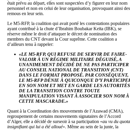
était prévu au départ, elles sont suspectées d’y figurer en leur nom
personnel et non en celui de leur organisation, provoquant ainsi de
remous en leur sein.
Le M5-RFP, la coalition qui avait porté les contestations populaires
ayant contribué à la chute d’Ibrahim Boubakar Keïta (IBK), se
réserve même le droit d’attaquer le décret de nomination des
membres du CNT devant la Cour suprême. Cette coalition a
d’ailleurs tenu à rappeler:
«LE M5-RFP, QUI REFUSE DE SERVIR DE FAIRE-
VALOIR À UN RÉGIME MILITAIRE DÉGUISÉ, A
UNANIMEMENT DÉCIDÉ DE NE PAS PARTICIPER
AU CONSEIL NATIONAL DE TRANSITION (CNT)
DANS LE FORMAT PROPOSÉ. PAR CONSÉQUENT,
LE M5-RFP DÉNIE À QUICONQUE D’Y PARTICIPE
EN SON NOM ET MET EN GARDE LES AUTORITÉ
DE LA TRANSITION CONTRE TOUTE
MANIPULATION VISANT À ASSOCIER SON NOM À
CETTE MASCARADE.»
Quant à la Coordination des mouvements de l’Azawad (CMA),
regroupement de certains mouvements signataires de l’Accord
d’Alger, elle a décidé de surseoir à sa participation «
au vu du quot
insignifiant qui lui a été alloué
». Même au sein de la junte, la