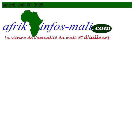
Skip
samedi, août 08, 2026
to
content
AFRIKINFOS MALI
La vitrine de l'actualité du Mali et d'ailleurs