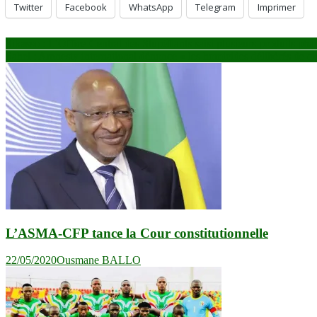
Twitter
Facebook
WhatsApp
Telegram
Imprimer
Navigation
Sikasso : L’Office Central des Stupéfiants saisi plusieurs produits ph
Sahel : Amnesty international dénonce « les homicides délibérés de civ
de
l’article
L’ASMA-CFP tance la Cour constitutionnelle
22/05/2020
Ousmane BALLO