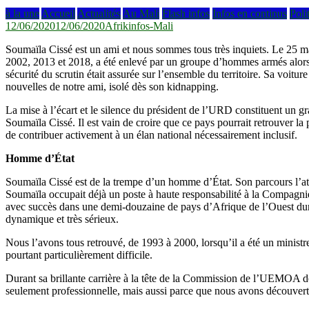
à la une
Accueil
Actualités
Au Mali
Flash infos
Infos en continus
Poli
12/06/2020
12/06/2020
Afrikinfos-Mali
Soumaïla Cissé est un ami et nous sommes tous très inquiets. Le 25 mars
2002, 2013 et 2018, a été enlevé par un groupe d’hommes armés alors q
sécurité du scrutin était assurée sur l’ensemble du territoire. Sa voit
nouvelles de notre ami, isolé dès son kidnapping.
La mise à l’écart et le silence du président de l’URD constituent un gr
Soumaïla Cissé. Il est vain de croire que ce pays pourrait retrouver la p
de contribuer activement à un élan national nécessairement inclusif.
Homme d’État
Soumaïla Cissé est de la trempe d’un homme d’État. Son parcours l’atte
Soumaïla occupait déjà un poste à haute responsabilité à la Compagni
avec succès dans une demi-douzaine de pays d’Afrique de l’Ouest dur
dynamique et très sérieux.
Nous l’avons tous retrouvé, de 1993 à 2000, lorsqu’il a été un minist
pourtant particulièrement difficile.
Durant sa brillante carrière à la tête de la Commission de l’UEMOA de
seulement professionnelle, mais aussi parce que nous avons découvert sa