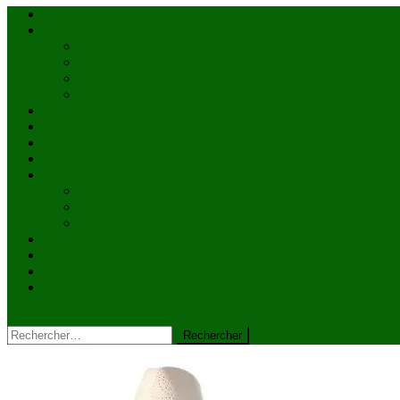
Accueil
Actualités
à la une
Au Mali
En afrique
Internationnal
Brèves
économie
Politique
Santé
Société
éducation
Culture
Faits divers
Sports
VIDÉOS
Kiosque à journaux
CONTACT
site mode button
Rechercher :