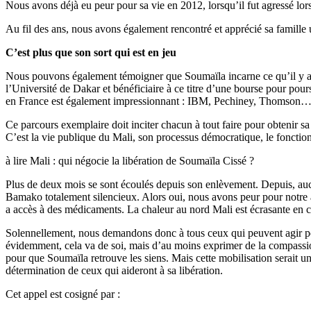
Nous avons déjà eu peur pour sa vie en 2012, lorsqu’il fut agressé lor
Au fil des ans, nous avons également rencontré et apprécié sa famille 
C’est plus que son sort qui est en jeu
Nous pouvons également témoigner que Soumaïla incarne ce qu’il y a de 
l’Université de Dakar et bénéficiaire à ce titre d’une bourse pour pour
en France est également impressionnant : IBM, Pechiney, Thomson…, a
Ce parcours exemplaire doit inciter chacun à tout faire pour obtenir sa 
C’est la vie publique du Mali, son processus démocratique, le fonctionn
à lire Mali : qui négocie la libération de Soumaïla Cissé ?
Plus de deux mois se sont écoulés depuis son enlèvement. Depuis, aucu
Bamako totalement silencieux. Alors oui, nous avons peur pour notre a
a accès à des médicaments. La chaleur au nord Mali est écrasante en c
Solennellement, nous demandons donc à tous ceux qui peuvent agir pour
évidemment, cela va de soi, mais d’au moins exprimer de la compassio
pour que Soumaïla retrouve les siens. Mais cette mobilisation serait un
détermination de ceux qui aideront à sa libération.
Cet appel est cosigné par :