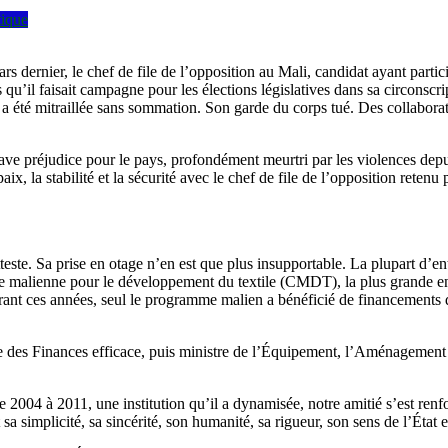
tique
 dernier, le chef de file de l’opposition au Mali, candidat ayant particip
u’il faisait campagne pour les élections législatives dans sa circonscr
ure a été mitraillée sans sommation. Son garde du corps tué. Des collabor
ave préjudice pour le pays, profondément meurtri par les violences depui
aix, la stabilité et la sécurité avec le chef de file de l’opposition rete
ste. Sa prise en otage n’en est que plus insupportable. La plupart d’en
e malienne pour le développement du textile (CMDT), la plus grande en
ant ces années, seul le programme malien a bénéficié de financements d
re des Finances efficace, puis ministre de l’Équipement, l’Aménagement
 2004 à 2011, une institution qu’il a dynamisée, notre amitié s’est ren
 simplicité, sa sincérité, son humanité, sa rigueur, son sens de l’État 