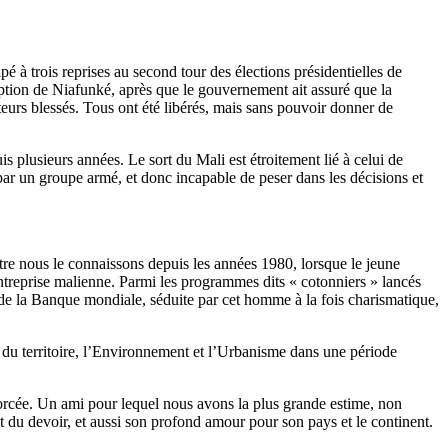
é à trois reprises au second tour des élections présidentielles de
iption de Niafunké, après que le gouvernement ait assuré que la
ateurs blessés. Tous ont été libérés, mais sans pouvoir donner de
s plusieurs années. Le sort du Mali est étroitement lié à celui de
nu par un groupe armé, et donc incapable de peser dans les décisions et
tre nous le connaissons depuis les années 1980, lorsque le jeune
treprise malienne. Parmi les programmes dits « cotonniers » lancés
e la Banque mondiale, séduite par cet homme à la fois charismatique,
 du territoire, l’Environnement et l’Urbanisme dans une période
forcée. Un ami pour lequel nous avons la plus grande estime, non
et du devoir, et aussi son profond amour pour son pays et le continent.