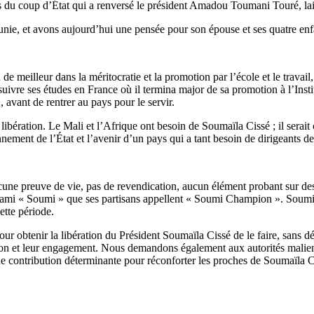
s du coup d’État qui a renversé le président Amadou Toumani Touré, laiss
unie, et avons aujourd’hui une pensée pour son épouse et ses quatre enfan
meilleur dans la méritocratie et la promotion par l’école et le travail,
suivre ses études en France où il termina major de sa promotion à l’Inst
vant de rentrer au pays pour le servir.
libération. Le Mali et l’Afrique ont besoin de Soumaïla Cissé ; il serait
ement de l’État et l’avenir d’un pays qui a tant besoin de dirigeants de
ne preuve de vie, pas de revendication, aucun élément probant sur des 
mi « Soumi » que ses partisans appellent « Soumi Champion ». Soumi est
ette période.
 obtenir la libération du Président Soumaïla Cissé de le faire, sans dé
n et leur engagement. Nous demandons également aux autorités malienne
e contribution déterminante pour réconforter les proches de Soumaïla Cis