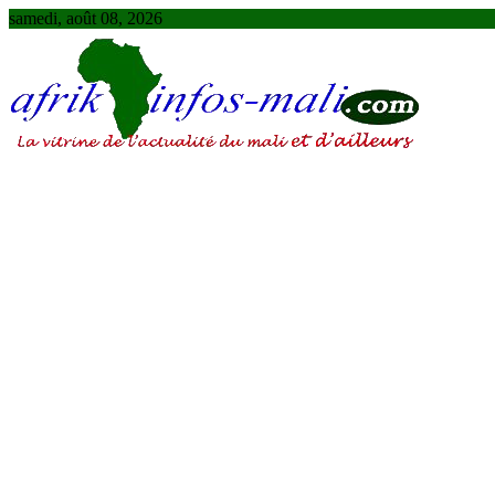
Skip
samedi, août 08, 2026
to
content
AFRIKINFOS MALI
La vitrine de l'actualité du Mali et d'ailleurs