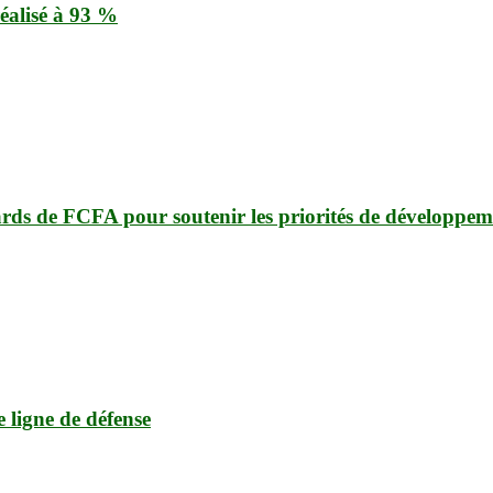
éalisé à 93 %
ards de FCFA pour soutenir les priorités de développem
e ligne de défense