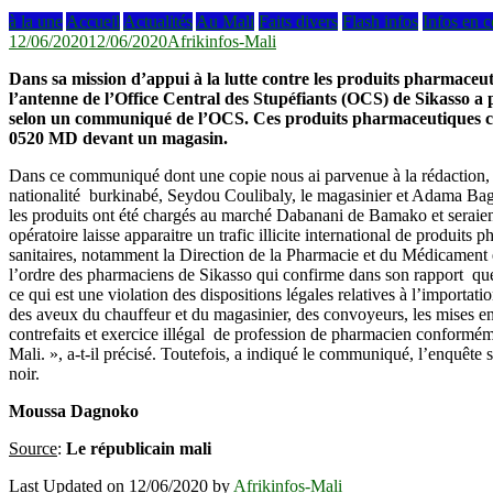
à la une
Accueil
Actualités
Au Mali
Faits divers
Flash infos
Infos en c
12/06/2020
12/06/2020
Afrikinfos-Mali
Dans sa mission d’appui à la lutte contre les produits pharmaceu
l’antenne de l’Office Central des Stupéfiants (OCS) de Sikasso a p
selon un communiqué de l’OCS. Ces produits pharmaceutiques con
0520 MD devant un magasin.
Dans ce communiqué dont une copie nous ai parvenue à la rédaction,
nationalité burkinabé, Seydou Coulibaly, le magasinier et Adama Bagay
les produits ont été chargés au marché Dabanani de Bamako et seraien
opératoire laisse apparaitre un trafic illicite international de produit
sanitaires, notamment la Direction de la Pharmacie et du Médicament et
l’ordre des pharmaciens de Sikasso qui confirme dans son rapport que 
ce qui est une violation des dispositions légales relatives à l’importa
des aveux du chauffeur et du magasinier, des convoyeurs, les mises en 
contrefaits et exercice illégal de profession de pharmacien conformé
Mali. », a-t-il précisé. Toutefois, a indiqué le communiqué, l’enquête
noir.
Moussa Dagnoko
Source
:
Le républicain mali
Last Updated on 12/06/2020 by
Afrikinfos-Mali