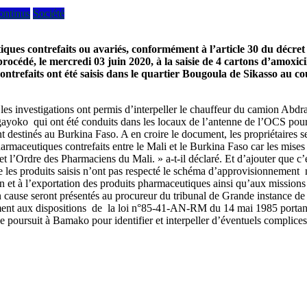
ontinus
Société
tiques contrefaits ou avariés, conformément à l’article 30 du décr
rocédé, le mercredi 03 juin 2020, à la saisie de 4 cartons d’amoxic
trefaits ont été saisis dans le quartier Bougoula de Sikasso au
 les investigations ont permis d’interpeller le chauffeur du camion 
oko qui ont été conduits dans les locaux de l’antenne de l’OCS pour les
t destinés au Burkina Faso. A en croire le document, les propriétaires
s pharmaceutiques contrefaits entre le Mali et le Burkina Faso car les mi
 l’Ordre des Pharmaciens du Mali. » a-t-il déclaré. Et d’ajouter que c’
les produits saisis n’ont pas respecté le schéma d’approvisionnement n
tion et à l’exportation des produits pharmaceutiques ainsi qu’aux missio
cause seront présentés au procureur du tribunal de Grande instance de S
ment aux dispositions de la loi n°85-41-AN-RM du 14 mai 1985 portant a
 se poursuit à Bamako pour identifier et interpeller d’éventuels complic