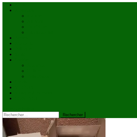
Accueil
Actualités
à la une
Au Mali
En afrique
Internationnal
Brèves
économie
Politique
Santé
Société
éducation
Culture
Faits divers
Sports
VIDÉOS
Kiosque à journaux
CONTACT
site mode button
Rechercher :