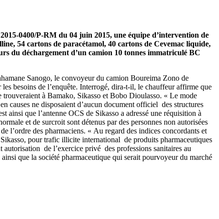
et 2015-0400/P-RM du 04 juin 2015, une équipe d’intervention de
illine, 54 cartons de paracétamol, 40 cartons de Cevemac liquide,
 cours du déchargement d’un camion 10 tonnes immatriculé BC
Abdrahamane Sanogo, le convoyeur du camion Boureima Zono de
 besoins de l’enquête. Interrogé, dira-t-il, le chauffeur affirme que
 se trouveraient à Bamako, Sikasso et Bobo Dioulasso. « Le mode
ses en causes ne disposaient d’aucun document officiel des structures
est ainsi que l’antenne OCS de Sikasso a adressé une réquisition à
ormale et de surcroit sont détenus par des personnes non autorisées
ns de l’ordre des pharmaciens. « Au regard des indices concordants et
ikasso, pour trafic illicite international de produits pharmaceutiques
utorisation de l’exercice privé des professions sanitaires au
es ainsi que la société pharmaceutique qui serait pourvoyeur du marché