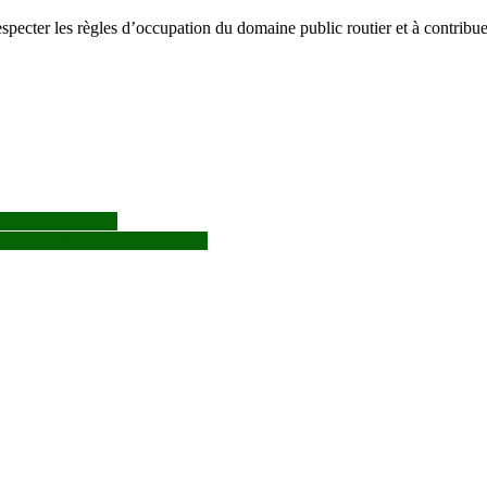
pecter les règles d’occupation du domaine public routier et à contribue
nes de Super Camp
t tricycles à partir du 15 juin