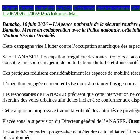
à la une
Accueil
Actualités
Au Mali
Flash infos
Infos en continus
Soci
11/06/2026
11/06/2026
Afrikinfos-Mali
Bamako, 10 juin 2026 – L’Agence nationale de la sécurité routière 
Bamako. Menée en collaboration avec la Police nationale, cette initia
Madina Sissoko Dembélé.
Cette campagne vise à lutter contre l’occupation anarchique des espaces 
Selon l’ANASER, l’occupation irrégulière des routes, trottoirs et acc
constitue une source majeure de perturbations du trafic et d’insécurité.
Ces pratiques réduisent considérablement les espaces de mobilité réserv
L’opération engagée ce mercredi vise donc à restaurer l’usage normal de
Les responsables de l’ANASER précisent que cette intervention ne cons
riverains des voies urbaines afin de les inciter à se conformer aux disp
Cette approche progressive traduit la volonté des autorités de privilégi
Placée sous la supervision du Directeur général de l’ANASER,
Ousm
Les autorités entendent progressivement étendre cette initiative à l’ense
plus ordonnée.