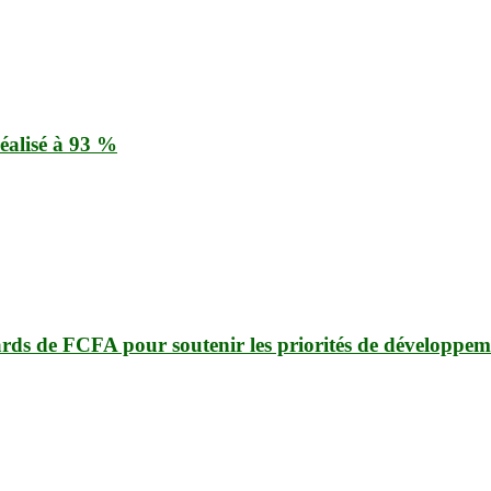
éalisé à 93 %
ards de FCFA pour soutenir les priorités de développem