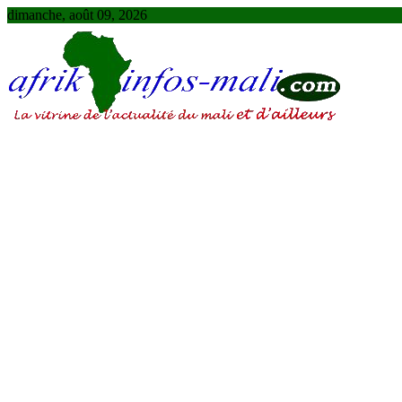
Skip
dimanche, août 09, 2026
to
content
AFRIKINFOS MALI
La vitrine de l'actualité du Mali et d'ailleurs