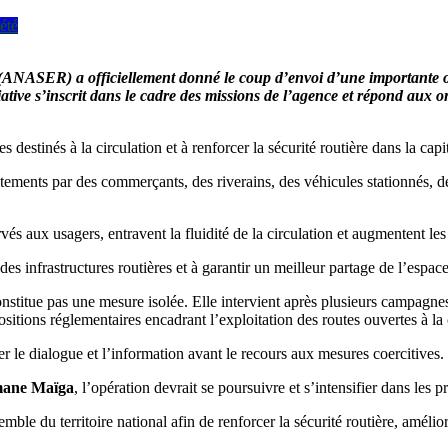
été
(ANASER) a officiellement donné le coup d’envoi d’une importante opé
tive s’inscrit dans le cadre des missions de l’agence et répond aux or
destinés à la circulation et à renforcer la sécurité routière dans la capi
otements par des commerçants, des riverains, des véhicules stationnés, 
és aux usagers, entravent la fluidité de la circulation et augmentent le
s infrastructures routières et à garantir un meilleur partage de l’espace
titue pas une mesure isolée. Elle intervient après plusieurs campagnes
ositions réglementaires encadrant l’exploitation des routes ouvertes à la
er le dialogue et l’information avant le recours aux mesures coercitives.
ane Maïga
, l’opération devrait se poursuivre et s’intensifier dans les 
mble du territoire national afin de renforcer la sécurité routière, amélio