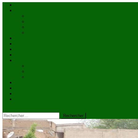
Accueil
Actualités
à la une
Au Mali
En afrique
Internationnal
Brèves
économie
Politique
Santé
Société
éducation
Culture
Faits divers
Sports
VIDÉOS
Kiosque à journaux
CONTACT
site mode button
Rechercher :