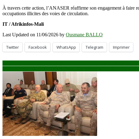
À travers cette action, l’ANASER réaffirme son engagement à faire res
occupations illicites des voies de circulation.
IT / Afrikinfos-Mali
Last Updated on 11/06/2026 by
Ousmane BALLO
Twitter
Facebook
WhatsApp
Telegram
Imprimer
Navigation
Gao : une moto-tricycle ambulance remise au site des déplacés inter
Mali : lancement d’une opération spéciale d’immatriculation des motos e
de
l’article