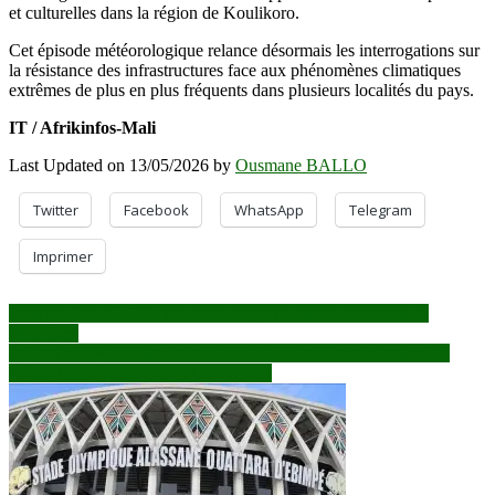
et culturelles dans la région de Koulikoro.
Cet épisode météorologique relance désormais les interrogations sur
la résistance des infrastructures face aux phénomènes climatiques
extrêmes de plus en plus fréquents dans plusieurs localités du pays.
IT / Afrikinfos-Mali
Last Updated on 13/05/2026 by
Ousmane BALLO
Twitter
Facebook
WhatsApp
Telegram
Imprimer
Navigation
Burkina Faso : 1 161 nouveaux sergents prêts à combattre le
terrorisme
de
Portrait : El Hadji Broulaye Sidibé dit « Saa », une personnalité
l’article
influente de Gouandiaka et de Kalana