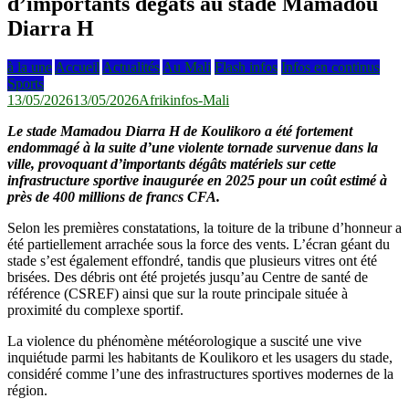
d’importants dégâts au stade Mamadou
Diarra H
à la une
Accueil
Actualités
Au Mali
Flash infos
Infos en continus
Sports
13/05/2026
13/05/2026
Afrikinfos-Mali
Le stade Mamadou Diarra H de Koulikoro a été fortement
endommagé à la suite d’une violente tornade survenue dans la
ville, provoquant d’importants dégâts matériels sur cette
infrastructure sportive inaugurée en 2025 pour un coût estimé à
près de 400 millions de francs CFA.
Selon les premières constatations, la toiture de la tribune d’honneur a
été partiellement arrachée sous la force des vents. L’écran géant du
stade s’est également effondré, tandis que plusieurs vitres ont été
brisées. Des débris ont été projetés jusqu’au Centre de santé de
référence (CSREF) ainsi que sur la route principale située à
proximité du complexe sportif.
La violence du phénomène météorologique a suscité une vive
inquiétude parmi les habitants de Koulikoro et les usagers du stade,
considéré comme l’une des infrastructures sportives modernes de la
région.