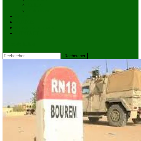
Culture
Faits divers
Sports
VIDÉOS
Kiosque à journaux
CONTACT
site mode button
Rechercher :