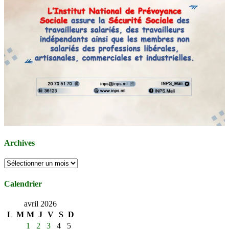
Archives
Archives
Calendrier
avril 2026
L
M
M
J
V
S
D
1
2
3
4
5