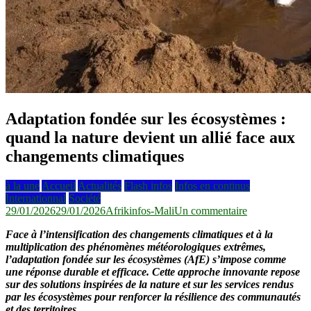
Adaptation fondée sur les écosystèmes :
quand la nature devient un allié face aux
changements climatiques
à la une
Accueil
Actualités
Flash infos
Infos en continus
Internationnal
Société
sur
29/01/2026
29/01/2026
Afrikinfos-Mali
Un commentaire
Adaptation
Face à l’intensification des changements climatiques et à la
fondée
multiplication des phénomènes météorologiques extrêmes,
sur
l’adaptation fondée sur les écosystèmes (AfE) s’impose comme
les
une réponse durable et efficace. Cette approche innovante repose
écosystèmes
sur des solutions inspirées de la nature et sur les services rendus
:
par les écosystèmes pour renforcer la résilience des communautés
quand
et des territoires.
la