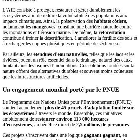
nature
L’AfE consiste à protéger, restaurer et gérer durablement les
devient
écosystèmes afin de réduire la vulnérabilité des populations aux
un
impacts climatiques. Ainsi, la préservation des
habitats côtiers
,
allié
notamment les
mangroves
, constitue une barrière naturelle contre
face
les inondations et l’érosion marine. De même, la
reforestation
aux
contribue à freiner la désertification, à améliorer la fertilité des sols et
changements
à recharger les nappes phréatiques en période de sécheresse.
climatiques
Par ailleurs, les
étendues d’eau naturelles
, telles que les lacs et les
rivières, jouent un rôle essentiel dans le drainage naturel des eaux,
limitant ainsi les risques d’inondations. Ces solutions fondées sur la
nature offrent des alternatives durables et souvent moins coûteuses
que les infrastructures artificielles.
Un engagement mondial porté par le PNUE
Le Programme des Nations Unies pour l’Environnement (PNUE)
soutient actuellement
plus de 45 projets d’adaptation fondée sur
les écosystèmes
à travers le monde. Ensemble, ces initiatives
ambitionnent de
restaurer environ 113 000 hectares
d’écosystèmes
, au bénéfice direct de
2,5 millions de personnes
.
Ces projets s’inscrivent dans une logique
gagnant-gagnant
, en