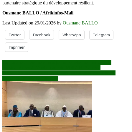
partenaire stratégique du développement résilient.
Ousmane BALLO / Afrikinfos-Mali
Last Updated on 29/01/2026 by
Ousmane BALLO
Twitter
Facebook
WhatsApp
Telegram
Imprimer
Navigation
Diplomatie citoyenne et intégration sahélienne : un cycliste
burkinabè reçu à l’Ambassade du Mali à N’Djaména
de
Climat : les nouveaux engagements restent insuffisants face à
l’article
l’urgence climatique mondiale