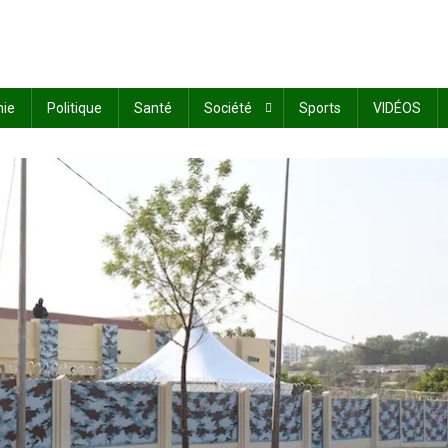
ie
Politique
Santé
Société
Sports
VIDÉOS