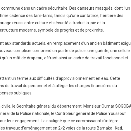
ssariat
 commune dans un cadre sécuritaire. Des danseurs masqués, dont l’un
thme cadencé des tam-tams, tandis qu’une cantatrice, héritière des
riage réussi entre culture et sécurité a traduit la joie et la
astructure moderne, symbole de progrès et de proximité.
r
lle
t aux standards actuels, en remplacement d’un ancien bâtiment exigu
nouveau complexe comprend un poste de police, une guérite, une cellule
nne
i qu’un mât de drapeau, offrant ainsi un cadre de travail fonctionnel et
ttant un terme aux difficultés d’approvisionnement en eau. Cette
s de travail du personnel et à alléger les charges financières du
épenses publiques.
ion civile, le Secrétaire général du département, Monsieur Oumar SOGOBA
général de la Police nationale, le Contrôleur général de Police Youssouf
our leur engagement. Il a souligné que ce commissariat s’intègre
es travaux d’aménagement en 2×2 voies de la route Bamako–Kati,