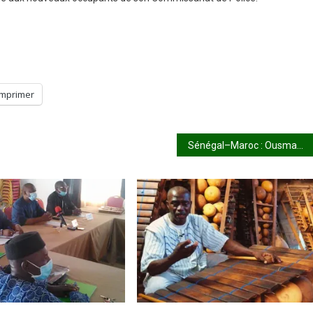
Imprimer
Sénégal–Maroc : Ousmane Sonko et Aziz Akhannouch appellent à l’apaisement et au renforcement des liens bilatéraux