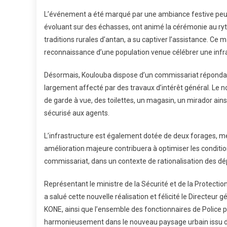
Commi
L’événement a été marqué par une ambiance festive peu
De
Police
évoluant sur des échasses, ont animé la cérémonie au ry
Dans
traditions rurales d’antan, a su captiver l’assistance. Ce ma
Une
reconnaissance d’une population venue célébrer une infr
Ferveu
Culture
Désormais, Koulouba dispose d’un commissariat répondan
Et
largement affecté par des travaux d’intérêt général. Le 
Citoye
de garde à vue, des toilettes, un magasin, un mirador ains
sécurisé aux agents.
L’infrastructure est également dotée de deux forages, me
amélioration majeure contribuera à optimiser les condition
commissariat, dans un contexte de rationalisation des d
Représentant le ministre de la Sécurité et de la Protect
a salué cette nouvelle réalisation et félicité le Directeur 
KONE, ainsi que l’ensemble des fonctionnaires de Police p
harmonieusement dans le nouveau paysage urbain issu d