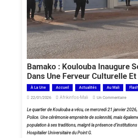
Bamako : Koulouba Inaugure S
Dans Une Ferveur Culturelle Et
À La Une
Accueil
Actualités
Au Mali
Flas
Afrikinfos-Mali
Sur
22/01/2026
Un Commentaire
Bamak
Le quartier de Koulouba a vécu, ce mercredi 21 janvier 202
Koulo
Police. Une cérémonie empreinte de solennité, mais également 
Inaugu
population à ses traditions, malgré la présence d’institution
Son
Hospitalier Universitaire du Point G.
Nouve