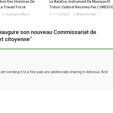
ation Des Hommes De
Le Balafon, Instrument De Musique Et
e Travail Forcé
Trésor Culturel Reconnu Par L’UNESC
Ousmane BALLO
11/12/2024
Afrikinfos-Mali
inaugure son nouveau Commissariat de
et citoyenne
”
I am sending it to a few pals ans additionally sharing in delicious. And