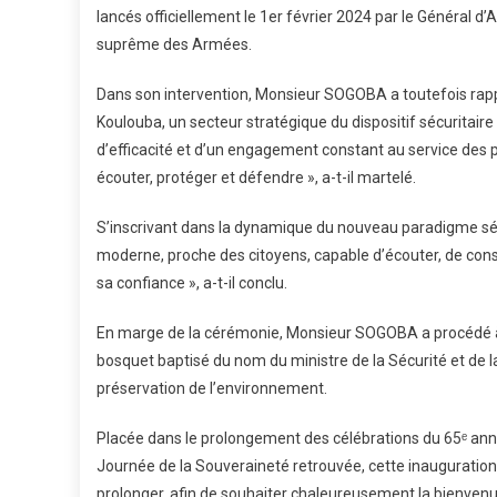
lancés officiellement le 1er février 2024 par le Général d
suprême des Armées.
Dans son intervention, Monsieur SOGOBA a toutefois rappel
Koulouba, un secteur stratégique du dispositif sécuritaire 
d’efficacité et d’un engagement constant au service des po
écouter, protéger et défendre », a-t-il martelé.
S’inscrivant dans la dynamique du nouveau paradigme sécur
moderne, proche des citoyens, capable d’écouter, de consei
sa confiance », a-t-il conclu.
En marge de la cérémonie, Monsieur SOGOBA a procédé à l
bosquet baptisé du nom du ministre de la Sécurité et de la
préservation de l’environnement.
Placée dans le prolongement des célébrations du 65ᵉ annive
Journée de la Souveraineté retrouvée, cette inauguration 
prolonger, afin de souhaiter chaleureusement la bienve