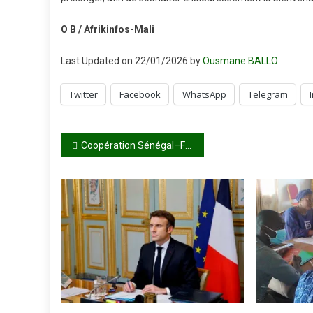
O B / Afrikinfos-Mali
Last Updated on 22/01/2026 by
Ousmane BALLO
Twitter
Facebook
WhatsApp
Telegram
Navigation
Coopération Sénégal–FMI : le Président Bassirou Diomaye Faye reçoit la nouvelle cheffe de mission du Fonds
de
l’article