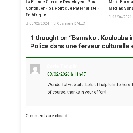
La France Cherche Des Moyens Pour
Mali : Form
Continuer « Sa Politique Paternaliste »
Médias Sur L
En Afrique
03/06/2021
08/02/2024
Ousmane BALLO
1 thought on “
Bamako : Koulouba 
Police dans une ferveur culturelle 
Corie Tamplin
03/02/2026 à 11h47
Wonderful web site. Lots of helpful info here. 
of course, thanks in your effort!
Comments are closed.