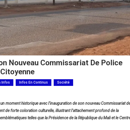
on Nouveau Commissariat De Police
 Citoyenne
h Infos
Infos En Continus
Société
o :
6, un moment historique avec l’inauguration de son nouveau Commissariat d
uba
de forte coloration culturelle, illustrant l’attachement profond de la
re
s emblématiques telles que la Présidence de la République du Mali et le Centr
au