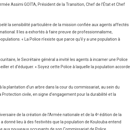
’Armée Assimi GOÏTA, Président de la Transition, Chef de l’État et Chef
é la sensibilité particulière de la mission confiée aux agents affectés
national. Il les a exhortés à faire preuve de professionnalisme,
pulations. « La Police n’existe que parce qu’il y a une population à
itaire, le Secrétaire général a invité les agents à incarner une Police
ller et d’éduquer. « Soyez cette Police à laquelle la population accorde
a plantation d’un arbre dans la cour du commissariat, au sein du
 Protection civile, en signe d’engagement pour la durabilité et la
rsaire de la création de l’Armée nationale et de la 4ᵉ édition de la
a donné lieu à des festivités que la population de Koulouba entend
nue aux nouveaux occupants de son Commissariat de Police.