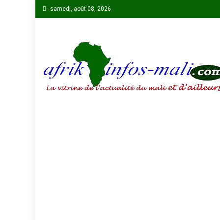
Skip
samedi, août 08, 2026
to
content
AFRIKINFOS MALI
La vitrine de l'actualité du Mali et d'ailleurs