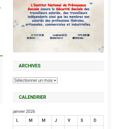
O
ARCHIVES
Archives
CALENDRIER
janvier 2026
L
M
M
J
V
S
D