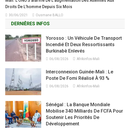
Mali: L’ONU S’alarme De L’augmentation Des Atteintes Aux
Droits De L’homme Depuis Six Mois
30/06/2021
Ousmane BALLO
DERNIÈRES INFOS
Yorosso : Un Véhicule De Transport
Incendié Et Deux Ressortissants
Burkinabè Enlevés
06/08/2026
Afrikinfos-Mali
Interconnexion Guinée-Mali : Le
Poste De Fomi Réalisé À 93 %
06/08/2026
Afrikinfos-Mali
Sénégal : La Banque Mondiale
Mobilise 340 Milliards De FCFA Pour
Soutenir Les Priorités De
Développement