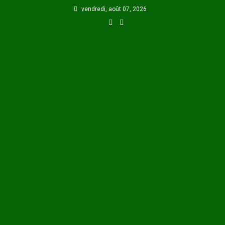
Skip
vendredi, août 07, 2026
to
content