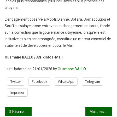
locales plus responsables, plus inclusives et plus proches des
citoyens.
L’engagement observé à Mopti, Djenné, Sofara, Somadougou et
Souffouroulaye laisse entrevoir un changement en cours, fondé
sur la conviction que la gouvernance citoyenne, lorsqu’elle est
inclusive et bien accompagnée, constitue un moteur essentiel de
stabilité et de développement pour le Mali.
Ousmane BALLO / Afrikinfos-Mali
Last Updated on 21/01/2026 by
Ousmane BALLO
Twitter
Facebook
WhatsApp
Telegram
Imprimer
Navigation
Réunion de haut niveau de la Conférence des Nations Unies sur l’Eau : le Mali se prépare activement
Mali : les pouvoirs des collectivités territoriales renforcés pour une meilleure gouvernance environnementale