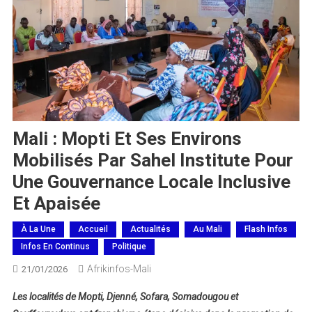
Mali : Mopti Et Ses Environs
Mobilisés Par Sahel Institute Pour
Une Gouvernance Locale Inclusive
Et Apaisée
À La Une
Accueil
Actualités
Au Mali
Flash Infos
Infos En Continus
Politique
Afrikinfos-Mali
21/01/2026
Les localités de Mopti, Djenné, Sofara, Somadougou et