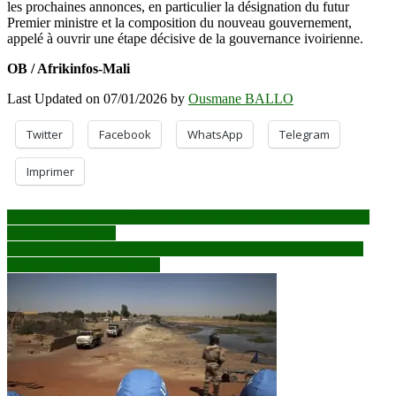
les prochaines annonces, en particulier la désignation du futur
Premier ministre et la composition du nouveau gouvernement,
appelé à ouvrir une étape décisive de la gouvernance ivoirienne.
OB / Afrikinfos-Mali
Last Updated on 07/01/2026 by
Ousmane BALLO
Twitter
Facebook
WhatsApp
Telegram
Imprimer
Navigation
Sénégal : une année 2025 marquée par des records de production
pétrolière et gazière
de
Commune Rurale de Sirakorola : Le second lot des décisions de
l’article
création des COFOV remis