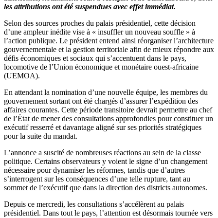
les attributions ont été suspendues avec effet immédiat.
gouvernement
et
Selon des sources proches du palais présidentiel, cette décision
met
d’une ampleur inédite vise à « insuffler un nouveau souffle » à
fin
l’action publique. Le président entend ainsi réorganiser l’architecture
aux
gouvernementale et la gestion territoriale afin de mieux répondre aux
fonctions
défis économiques et sociaux qui s’accentuent dans le pays,
des
locomotive de l’Union économique et monétaire ouest-africaine
ministres-
(UEMOA).
gouverneurs
En attendant la nomination d’une nouvelle équipe, les membres du
gouvernement sortant ont été chargés d’assurer l’expédition des
affaires courantes. Cette période transitoire devrait permettre au chef
de l’État de mener des consultations approfondies pour constituer un
exécutif resserré et davantage aligné sur ses priorités stratégiques
pour la suite du mandat.
L’annonce a suscité de nombreuses réactions au sein de la classe
politique. Certains observateurs y voient le signe d’un changement
nécessaire pour dynamiser les réformes, tandis que d’autres
s’interrogent sur les conséquences d’une telle rupture, tant au
sommet de l’exécutif que dans la direction des districts autonomes.
Depuis ce mercredi, les consultations s’accélèrent au palais
présidentiel. Dans tout le pays, l’attention est désormais tournée vers