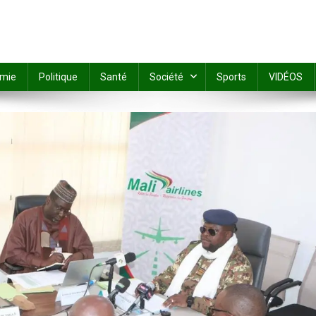
mie
Politique
Santé
Société
Sports
VIDÉOS