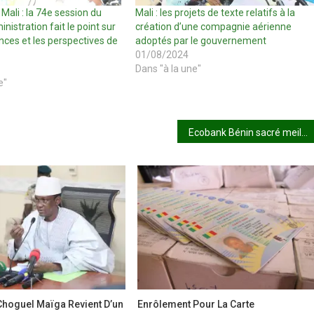
Mali : la 74e session du
Mali : les projets de texte relatifs à la
nistration fait le point sur
création d’une compagnie aérienne
ces et les perspectives de
adoptés par le gouvernement
01/08/2024
Dans "à la une"
e"
Ecobank Bénin sacré meilleur Spécialiste en Valeurs du Trésor 2024 dans l’Uemoa
Choguel Maïga Revient D’un
Enrôlement Pour La Carte