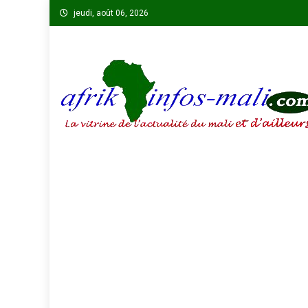
Skip
jeudi, août 06, 2026
to
content
AFRIKINFOS MALI
La vitrine de l'actualité du Mali et d'ailleurs