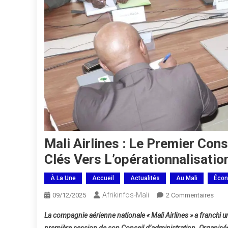
Mali Airlines : Le Premier Con
Clés Vers L’opérationnalisatio
À La Une
Accueil
Actualités
Au Mali
Écon
Afrikinfos-Mali
Sur
09/12/2025
2 Commentaires
Mali
La compagnie aérienne nationale « Mali Airlines » a franchi 
Airli
première session de son Conseil d’administration. Organisée 