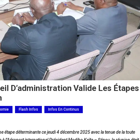
seil D’administration Valide Les Étapes
n
omie
Flash Infos
Infos En Continus
une étape déterminante ce jeudi 4 décembre 2025 avec la tenue de la toute
nes
à l’Aéroport international Président Modibo Keïta – Sénou, la réunion était