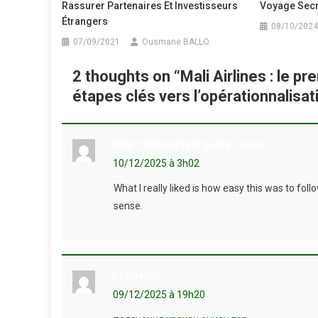
Rassurer Partenaires Et Investisseurs
Voyage Secr
Étrangers
08/10/2024
07/09/2021
Ousmane BALLO
2 thoughts on “
Mali Airlines : le p
étapes clés vers l’opérationnalisat
Https://bestplantguide.com/
10/12/2025 à 3h02
What I really liked is how easy this was to fo
sense.
Bobbyjuh
09/12/2025 à 19h20