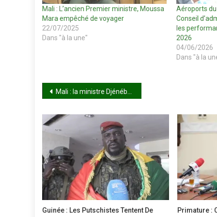
Mali : L’ancien Premier ministre, Moussa
Aéroports du 
Mara empêché de voyager
Conseil d’admi
22/07/2025
les performan
Dans "à la une"
2026
04/06/2026
Dans "à la un
Navigation
Mali : la ministre Djénéba Sanogo lance le programme « Barra Challenges Women 360° »
de
l’article
Guinée : Les Putschistes Tentent De
Primature : 