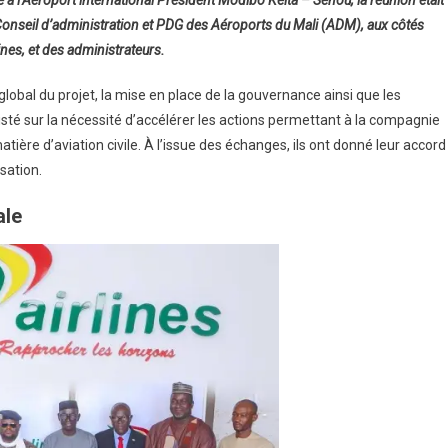
Conseil d’administration et PDG des Aéroports du Mali (ADM), aux côtés
ines, et des administrateurs.
ier
eil
obal du projet, la mise en place de la gouvernance ainsi que les
ministration
de
isté sur la nécessité d’accélérer les actions permettant à la compagnie
ière d’aviation civile. À l’issue des échanges, ils ont donné leur accord
es
sation.
ale
rationnalisation