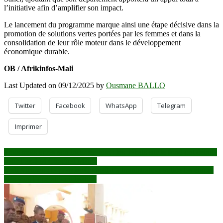
l’initiative afin d’amplifier son impact.
Le lancement du programme marque ainsi une étape décisive dans la
promotion de solutions vertes portées par les femmes et dans la
consolidation de leur rôle moteur dans le développement
économique durable.
OB / Afrikinfos-Mali
Last Updated on 09/12/2025 by
Ousmane BALLO
Twitter
Facebook
WhatsApp
Telegram
Imprimer
Navigation
Trois mois après son incarcération : les débats sur le fond ont débuté
pour l’ex-PM Choguel Maïga
de
Mali Airlines : le premier Conseil d’administration valide les étapes
l’article
clés vers l’opérationnalisation