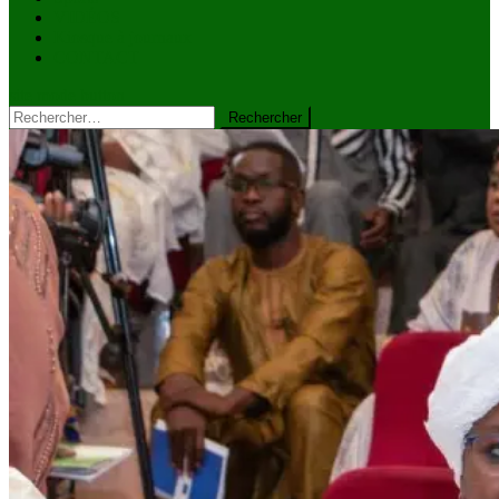
VIDÉOS
Kiosque à journaux
CONTACT
site mode button
Rechercher :