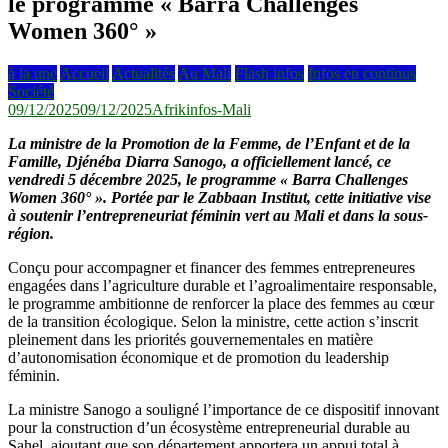
le programme « Barra Challenges
Women 360° »
à la une
Accueil
Actualités
Au Mali
Flash infos
Infos en continus
Société
09/12/2025
09/12/2025
Afrikinfos-Mali
La ministre de la Promotion de la Femme, de l’Enfant et de la
Famille, Djénéba Diarra Sanogo, a officiellement lancé, ce
vendredi 5 décembre 2025, le programme « Barra Challenges
Women 360° ». Portée par le Zabbaan Institut, cette initiative vise
à soutenir l’entrepreneuriat féminin vert au Mali et dans la sous-
région.
Conçu pour accompagner et financer des femmes entrepreneures
engagées dans l’agriculture durable et l’agroalimentaire responsable,
le programme ambitionne de renforcer la place des femmes au cœur
de la transition écologique. Selon la ministre, cette action s’inscrit
pleinement dans les priorités gouvernementales en matière
d’autonomisation économique et de promotion du leadership
féminin.
La ministre Sanogo a souligné l’importance de ce dispositif innovant
pour la construction d’un écosystème entrepreneurial durable au
Sahel, ajoutant que son département apportera un appui total à