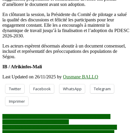
d’améliorer le document avant son adoption.
En clôturant la session, la Présidente du Comité de pilotage a salué
la qualité des discussions et félicité les participants pour leur
engagement constant. Elle les a encouragés à maintenir la
dynamique de travail jusqu’à la finalisation et l’adoption du PDESC
2026-2030.
Les acteurs espèrent désormais aboutir à un document consensuel,
inclusif et représentatif des préoccupations des populations de
Ségou.
IB / Afrikinfos-Mali
Last Updated on 26/11/2025 by
Ousmane BALLO
Twitter
Facebook
WhatsApp
Telegram
Imprimer
Navigation
Sénégal : Bassirou Diomaye Faye écourte son voyage, un
changement d’agenda qui interpelle
de
Mali : Vers 220 milliards FCFA de revenus annuels grâce à la
migration des mines de Barrick vers le nouveau code minier