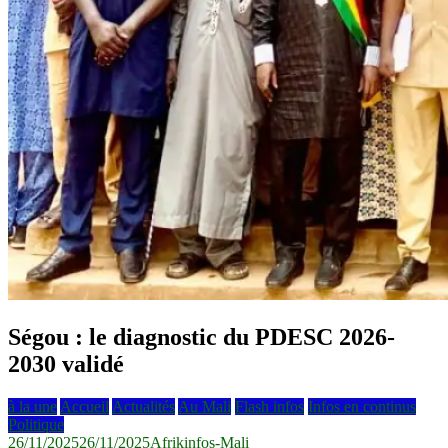
Ségou : le diagnostic du PDESC 2026-
2030 validé
à la une
Accueil
Actualités
Au Mali
Flash infos
Infos en continus
Politique
26/11/2025
26/11/2025
Afrikinfos-Mali